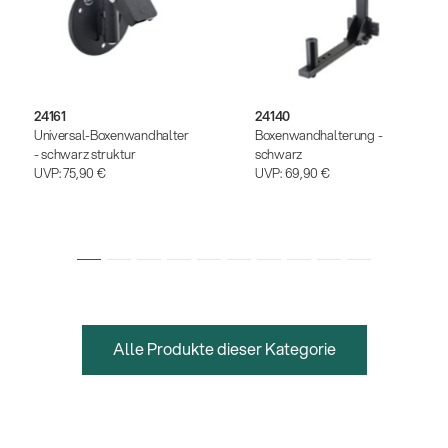
24161
24140
Universal-Boxenwandhalter
Boxenwandhalterung -
- schwarz struktur
schwarz
UVP:
75,90 €
UVP:
69,90 €
Alle Produkte dieser Kategorie