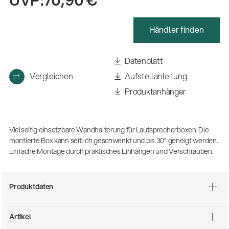
(m/w/d)
Ausbildung | freie Ausbildungsstellen
Händler finden
Datenblatt
Vergleichen
Aufstellanleitung
Produktanhänger
Vielseitig einsetzbare Wandhalterung für Lautsprecherboxen. Die
montierte Box kann seitlich geschwenkt und bis 30° geneigt werden.
Mit dabei, wenn Fußballgeschichte
Einfache Montage durch praktisches Einhängen und Verschrauben.
geschrieben wird: Mikrofonieren am
Spielfeldrand
Produkte
| 19.06.2026
Produktdaten
13860-200-25
Gitarrenstuhl
Artikel