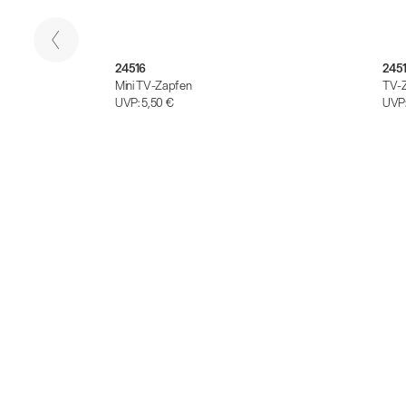
24516
245
Mini TV-Zapfen
TV-Z
UVP:
5,50 €
UVP