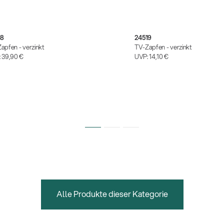
18
24519
apfen - verzinkt
TV-Zapfen - verzinkt
:
39,90 €
UVP:
14,10 €
Alle Produkte dieser Kategorie