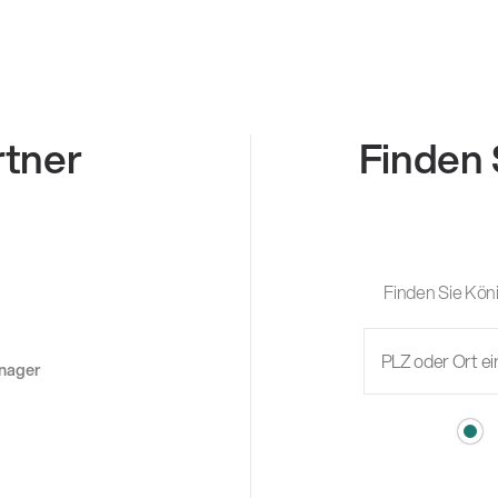
rtner
Finden 
Finden Sie Köni
anager