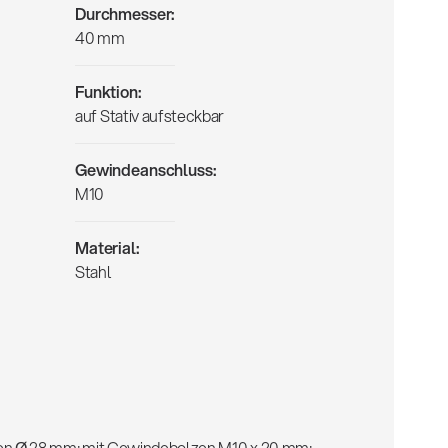
Durchmesser:
40 mm
Funktion:
auf Stativ aufsteckbar
Gewindeanschluss:
M10
Material:
Stahl
n Ø 28 mm; mit Gewindebolzen M10 x 20 mm;