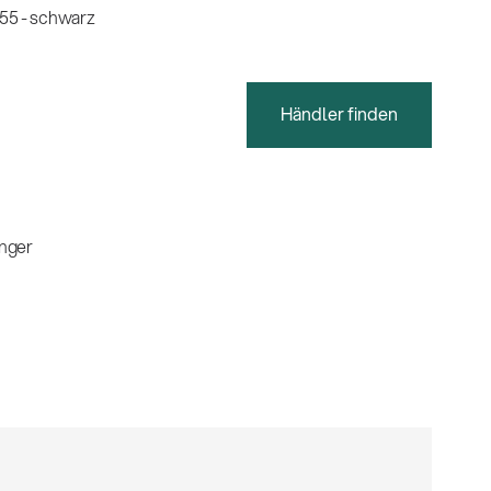
55 - schwarz
Händler finden
nger