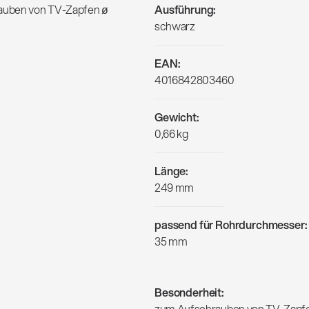
rauben von TV-Zapfen ø
Ausführung:
schwarz
EAN:
4016842803460
Gewicht:
0,66 kg
Länge:
249 mm
passend für Rohrdurchmesser:
35 mm
Besonderheit:
zum Aufschrauben von TV-Zapfe