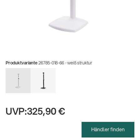
Produktvariante
26785-018-66 - weiß struktur
UVP:
325,90 €
Gesamtkatalog 2026
(E-Paper)
Händler finden
Fachkraft für Metalltechnik Ausbildung