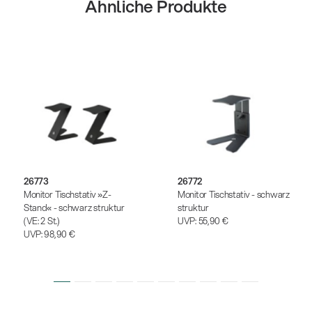
Ähnliche Produkte
26773
26772
Monitor Tischstativ »Z-
Monitor Tischstativ - schwarz
Stand« - schwarz struktur
struktur
(VE: 2 St.)
UVP:
55,90 €
UVP:
98,90 €