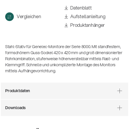
(m/w/d)
Datenblatt
Ausbildung | freie Ausbildungsstellen
Vergleichen
Aufstellanleitung
Produktanhänger
Stahl-Stativ für Genelec-Monitore der Serie 8000. Mit standfestem,
formschönem Guss-Sockel 420 x 420 mm und groß dimensionierter
Rohrkombination, stufenweise höhenverstellbar mittels Rast- und
Klemmgriff. Schnelle und unkomplizierte Montage des Monitors
mittels Aufhängevorrichtung.
Mit dabei, wenn Fußballgeschichte
geschrieben wird: Mikrofonieren am
Produktdaten
Spielfeldrand
Produkte
| 19.06.2026
Downloads
13860-200-25
Gitarrenstuhl