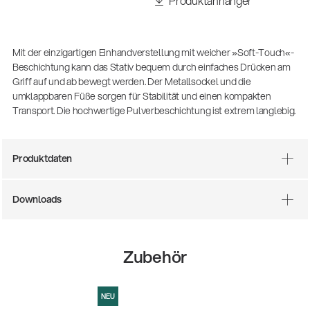
Produktanhänger
Mit der einzigartigen Einhandverstellung mit weicher »Soft-Touch«-
Beschichtung kann das Stativ bequem durch einfaches Drücken am
Griff auf und ab bewegt werden. Der Metallsockel und die
umklappbaren Füße sorgen für Stabilität und einen kompakten
Transport. Die hochwertige Pulverbeschichtung ist extrem langlebig.
Produktdaten
Downloads
Zubehör
14766-000-55
Akustikgitarren-Spielständer
NEU