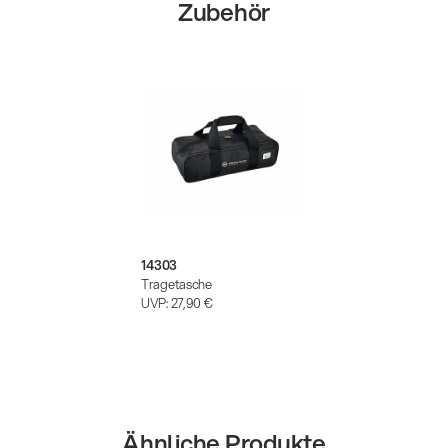
Zubehör
14303
Tragetasche
UVP:
27,90 €
Ähnliche Produkte