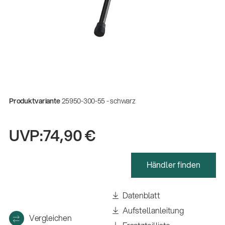
Produktvariante
25950-300-55 - schwarz
UVP:
74,90 €
Händler finden
Gesamtkatalog 2026
(E-Paper)
Datenblatt
Aufstellanleitung
Fachkraft für Metalltechnik Ausbildung
Vergleichen