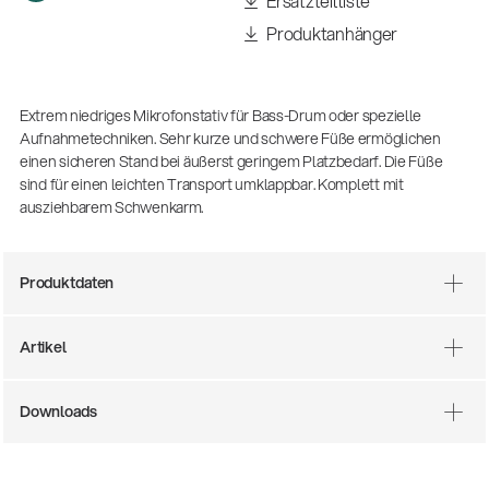
Ersatzteilliste
(m/w/d)
Ausbildung | freie Ausbildungsstellen
Produktanhänger
Extrem niedriges Mikrofonstativ für Bass-Drum oder spezielle
Aufnahmetechniken. Sehr kurze und schwere Füße ermöglichen
einen sicheren Stand bei äußerst geringem Platzbedarf. Die Füße
sind für einen leichten Transport umklappbar. Komplett mit
ausziehbarem Schwenkarm.
Produktdaten
Mit dabei, wenn Fußballgeschichte
geschrieben wird: Mikrofonieren am
Artikel
Spielfeldrand
Produkte
| 19.06.2026
13860-200-25
Downloads
Gitarrenstuhl