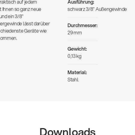
raktisch auf jedem
Ausführung:
 Ihnen so ganz neue
schwarz 3/8" Außengewinde
und ein 3/8"
ergewinde lässt darüber
Durchmesser:
schiedenste Geräte wie
29 mm
 kommen.
Gewicht:
0,13 kg
Material:
Stahl
Downloads