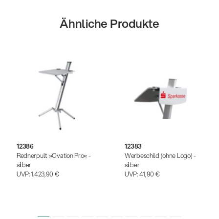
Ähnliche Produkte
12386
12383
Rednerpult »Ovation Pro« -
Werbeschild (ohne Logo) -
silber
silber
UVP:
1.423,90 €
UVP:
41,90 €