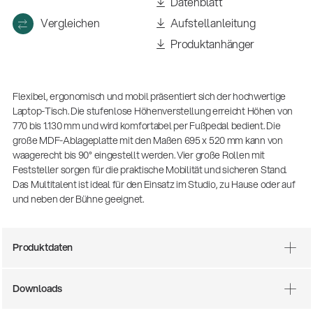
Datenblatt
Vergleichen
Aufstellanleitung
Produktanhänger
Flexibel, ergonomisch und mobil präsentiert sich der hochwertige
Laptop-Tisch. Die stufenlose Höhenverstellung erreicht Höhen von
770 bis 1.130 mm und wird komfortabel per Fußpedal bedient. Die
große MDF-Ablageplatte mit den Maßen 695 x 520 mm kann von
waagerecht bis 90° eingestellt werden. Vier große Rollen mit
Feststeller sorgen für die praktische Mobilität und sicheren Stand.
Das Multitalent ist ideal für den Einsatz im Studio, zu Hause oder auf
und neben der Bühne geeignet.
Produktdaten
25
14766-000-55
tuhl
Akustikgitarr
Downloads