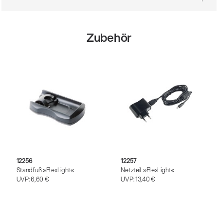
Zubehör
12256
12257
Standfuß »FlexLight«
Netzteil »FlexLight«
UVP:
6,60 €
UVP:
13,40 €