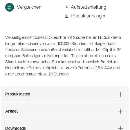
(m/w/d)
Vergleichen
Aufstellanleitung
Ausbildung | freie Ausbildungsstellen
Produktanhänger
Vielseitig einsetzbare LED-Leuchte mit 2 superhellen LEDs. Extrem
lange Lebensdauer von bis zu 100.000 Stunden. Lichtkegel durch
flexiblen Schwanenhals äußerst variabel einstellbar. Mit Clip (bis 25
mm) zum Befestigen an Notenpulten, Tischplatten etc., auch als
Standleuchte verwendbar. Sehr kompakt und handlich. Betrieb mit
Netzteil oder Batterie möglich. Inklusive 3 Batterien (1,5 V AAA) mit
einer Leuchtdauer bis zu 20 Stunden.
Mit dabei, wenn Fußballgeschichte
geschrieben wird: Mikrofonieren am
Spielfeldrand
Produktdaten
Produkte
| 19.06.2026
13860-200-25
Artikel
Gitarrenstuhl
Downloads