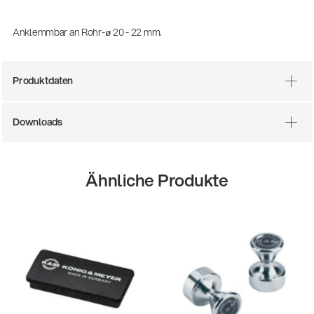
Anklemmbar an Rohr-ø 20 - 22 mm.
Produktdaten
Downloads
Ähnliche Produkte
25
14766-000-55
tuhl
Akustikgitarr