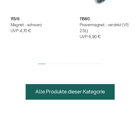
115/6
11580
Magnet - schwarz
Powermagnet - verzinkt (VE:
UVP:
4,70 €
2 St.)
UVP:
6,90 €
Alle Produkte dieser Kategorie