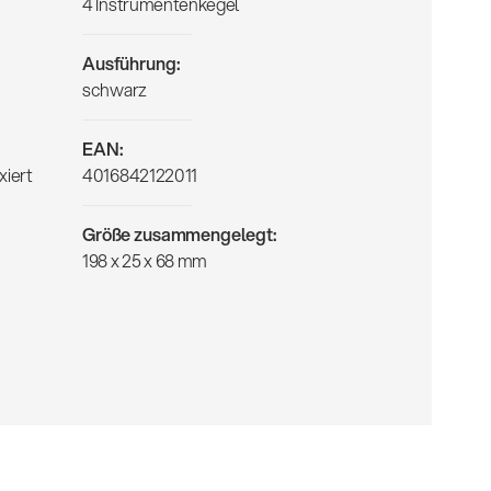
4 Instrumentenkegel
Ausführung:
schwarz
EAN:
xiert
4016842122011
Größe zusammengelegt:
198 x 25 x 68 mm