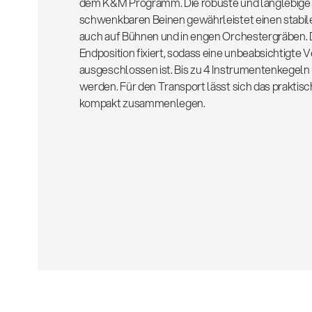
dem K&M Programm. Die robuste und langlebige 
schwenkbaren Beinen gewährleistet einen stabil
auch auf Bühnen und in engen Orchestergräben. 
Endposition fixiert, sodass eine unbeabsichtigte 
ausgeschlossen ist. Bis zu 4 Instrumentenkege
werden. Für den Transport lässt sich das praktisc
kompakt zusammenlegen.