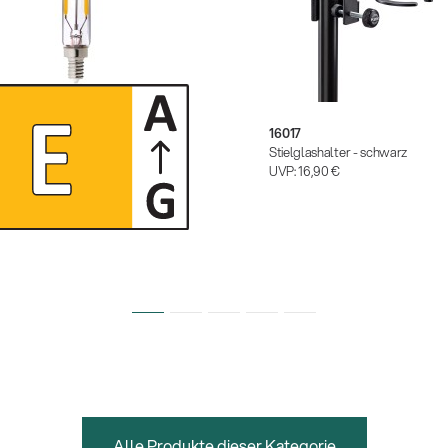
1
16017
bares LED-Leuchtmittel
Stielglashalter - schwarz
:
10,40 €
UVP:
16,90 €
Alle Produkte dieser Kategorie