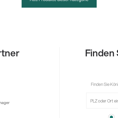
rtner
Finden 
Finden Sie Köni
anager