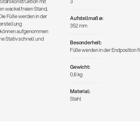
Stahlkonstruktion mit
3
en wackelfreien Stand,
Die Füße werden in der
Aufstellmaß ø:
Verstellung
352 mm
ln können aufgenommen
he Stativ schnell und
Besonderheit:
Füße werden in der Endposition fi
Gewicht:
0,6 kg
Material:
Stahl