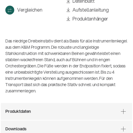
(m/w/d)
Datenblatt
Ausbildung | freie Ausbildungsstellen
Vergleichen
Aufstellanleitung
Produktanhänger
Das niedrige Dreibeinstativ dient als Basis für alle Instrumentenkegel
aus dem K&M Programm. Die robuste und langlebige
Stahlkonstruktion mit schwenkbaren Beinen gewährleistet einen
stabilen wackelfreien Stand, auch auf Bühnen und in engen
Orchestergräben. Die Füße werden in der Endposition fixiert, sodass
eine unbeabsichtigte Verstellung ausgeschlossen ist. Bis zu 4
Instrumentenkegeln können aufgenommen werden. Für den
Transport lässt sich das praktische Stativ schnell und kompakt
Mit dabei, wenn Fußballgeschichte
geschrieben wird: Mikrofonieren am
zusammenlegen.
Spielfeldrand
Produkte
| 19.06.2026
Produktdaten
13860-200-25
Gitarrenstuhl
Downloads