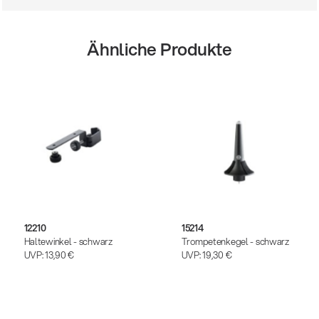
Ähnliche Produkte
12210
15214
Haltewinkel - schwarz
Trompetenkegel - schwarz
UVP:
13,90 €
UVP:
19,30 €