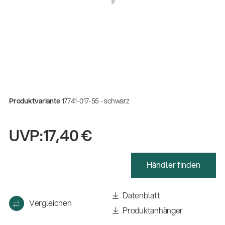
Produktvariante
17741-017-55 - schwarz
UVP:
17,40 €
Händler finden
Gesamtkatalog 2026
(E-Paper)
Datenblatt
Vergleichen
Produktanhänger
Fachkraft für Metalltechnik Ausbildung