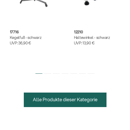
17716
12210
Kegelfuß - schwarz
Haltewinkel - schwarz
UVP:
36,90 €
UVP:
13,90 €
Alle Produkte dieser Kategorie