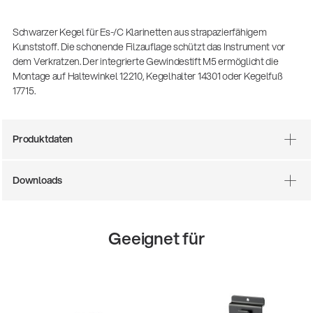
(m/w/d)
Ausbildung | freie Ausbildungsstellen
Schwarzer Kegel für Es-/C Klarinetten aus strapazierfähigem
Kunststoff. Die schonende Filzauflage schützt das Instrument vor
dem Verkratzen. Der integrierte Gewindestift M5 ermöglicht die
Montage auf Haltewinkel 12210, Kegelhalter 14301 oder Kegelfuß
17715.
Produktdaten
Downloads
Mit dabei, wenn Fußballgeschichte
geschrieben wird: Mikrofonieren am
Spielfeldrand
Geeignet für
Produkte
| 19.06.2026
13860-200-25
Gitarrenstuhl