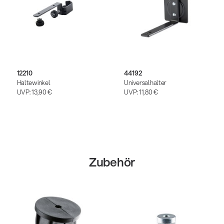
12210
44192
Haltewinkel
Universalhalter
UVP:
13,90 €
UVP:
11,80 €
Zubehör