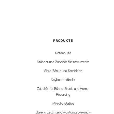
PRODUKTE
Notenpulte
Ständer und Zubehör für Instrumente
Sitze, Bänke und Stehhilfen
Keyboardständer
Zubehör für Bühne, Studio und Home-
Recording
Mikrofonstative
Boxen-, Leuchten-, Monitorstative und -