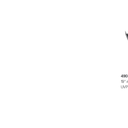
490
19"-
UVP