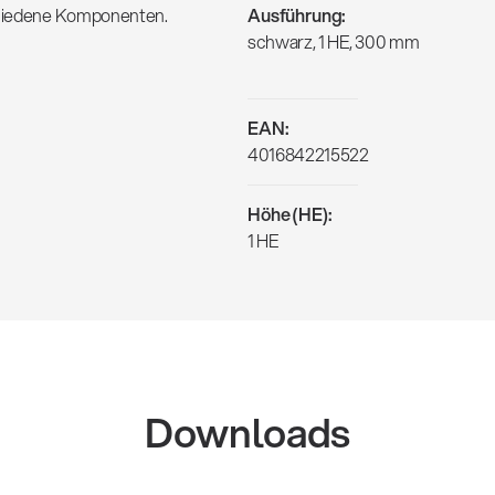
schiedene Komponenten.
Ausführung:
schwarz, 1 HE, 300 mm
EAN:
4016842215522
Höhe (HE):
1 HE
Downloads