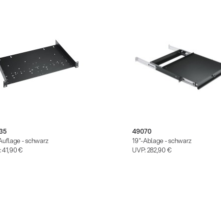
35
49070
Auflage - schwarz
19"-Ablage - schwarz
:
41,90 €
UVP:
282,90 €