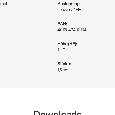
lech.
Ausführung:
schwarz, 1 HE
EAN:
4016842403134
Höhe (HE):
1 HE
Stärke:
1,5 mm
Downloads