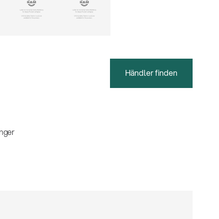
Händler finden
nger