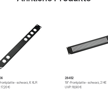
06
28452
Frontplatte - schwarz, 6 XLR
19"-Frontplatte - schwarz, 2 HE
:
17,20 €
UVP:
18,90 €