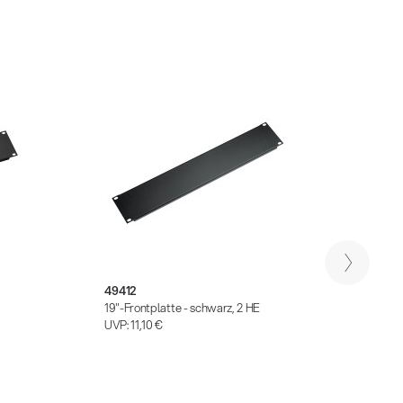
49412
4942
19"-Frontplatte - schwarz, 2 HE
19"-Fr
UVP:
11,10 €
UVP:
1