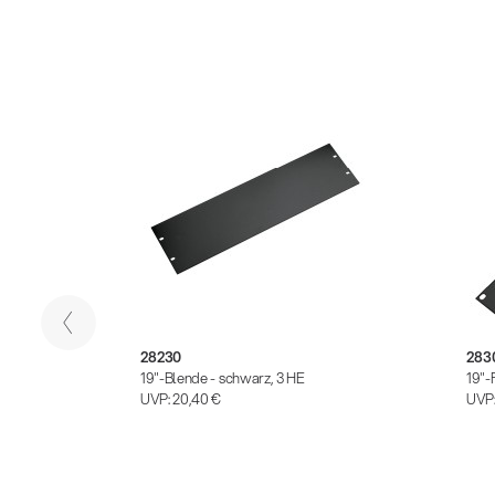
28230
283
E
19"-Blende - schwarz, 3 HE
19"-
UVP:
20,40 €
UVP