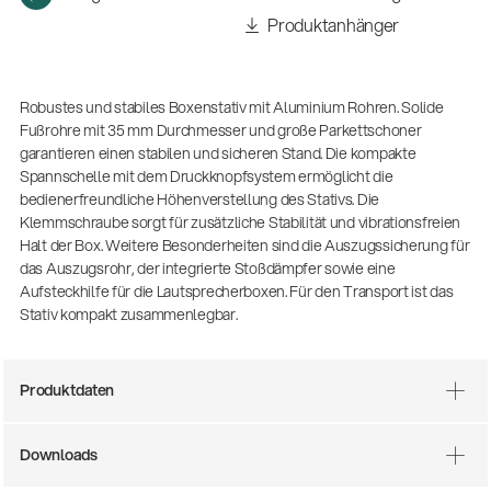
(m/w/d)
Produktanhänger
Ausbildung | freie Ausbildungsstellen
Robustes und stabiles Boxenstativ mit Aluminium Rohren. Solide
Fußrohre mit 35 mm Durchmesser und große Parkettschoner
garantieren einen stabilen und sicheren Stand. Die kompakte
Spannschelle mit dem Druckknopfsystem ermöglicht die
bedienerfreundliche Höhenverstellung des Stativs. Die
Klemmschraube sorgt für zusätzliche Stabilität und vibrationsfreien
Halt der Box. Weitere Besonderheiten sind die Auszugssicherung für
das Auszugsrohr, der integrierte Stoßdämpfer sowie eine
Aufsteckhilfe für die Lautsprecherboxen. Für den Transport ist das
Stativ kompakt zusammenlegbar.
Mit dabei, wenn Fußballgeschichte
geschrieben wird: Mikrofonieren am
Spielfeldrand
Produkte
| 19.06.2026
Produktdaten
13860-200-25
Gitarrenstuhl
Downloads