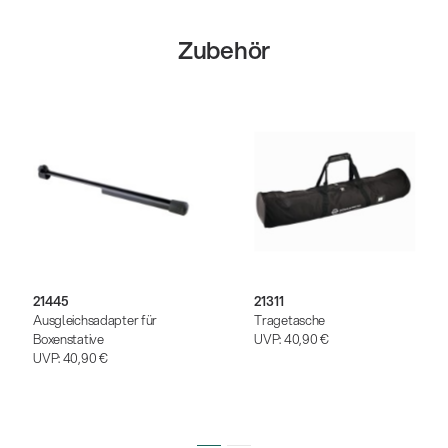
Zubehör
21445
21311
Ausgleichsadapter für
Tragetasche
Boxenstative
UVP:
40,90 €
UVP:
40,90 €