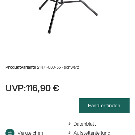
Produktvariante
21471-000-55 - schwarz
UVP:
116,90 €
Händler finden
Gesamtkatalog 2026
(E-Paper)
Datenblatt
Fachkraft für Metalltechnik Ausbildung
Vergleichen
Aufstellanleitung