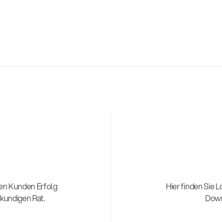
nen Kunden Erfolg
Hier finden Sie 
hkundigen Rat.
Down