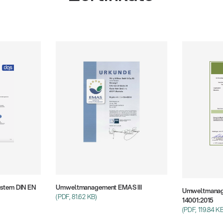
stem DIN EN
Umweltmanagement EMAS III
Umweltmanag
(PDF, 81.62 KB)
14001:2015
(PDF, 119.84 K