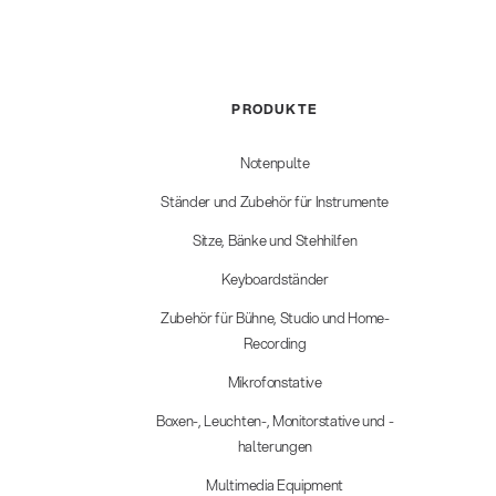
PRODUKTE
Notenpulte
Ständer und Zubehör für Instrumente
Sitze, Bänke und Stehhilfen
Keyboardständer
Zubehör für Bühne, Studio und Home-
Recording
Mikrofonstative
Boxen-, Leuchten-, Monitorstative und -
halterungen
Multimedia Equipment