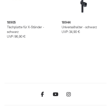
18905
18944
Tischplatte für X-Ständer -
Universalhalter - schwarz
schwarz
UVP:
34,90 €
UVP:
96,90 €