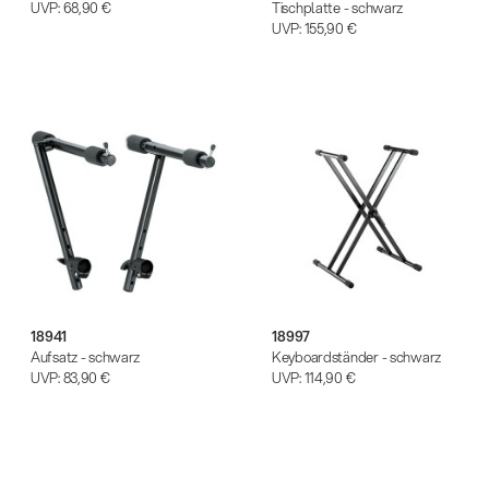
UVP:
68,90 €
Tischplatte - schwarz
UVP:
155,90 €
18941
18997
Aufsatz - schwarz
Keyboardständer - schwarz
UVP:
83,90 €
UVP:
114,90 €