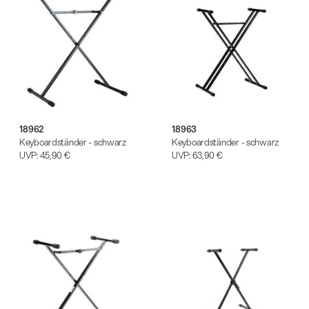
(m/w/d)
Ausbildung | freie Ausbildungsstellen
18962
18963
Keyboardständer - schwarz
Keyboardständer - schwarz
UVP:
45,90 €
UVP:
63,90 €
Mit dabei, wenn Fußballgeschichte
geschrieben wird: Mikrofonieren am
Spielfeldrand
Produkte
| 19.06.2026
13860-200-25
Gitarrenstuhl