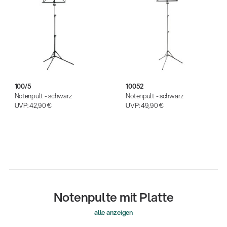
100/5
10052
Notenpult - schwarz
Notenpult - schwarz
UVP:
42,90 €
UVP:
49,90 €
14766-000-55
Notenpulte mit Platte
Akustikgitarren-Spielständer
alle anzeigen