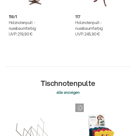
116/1
117
Holznotenpult -
Holznotenpult -
nussbaumfarbig
nussbaumfarbig
UVP:
219,90 €
UVP:
245,90 €
Tischnotenpulte
alle anzeigen