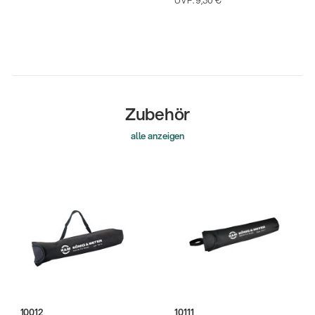
UVP:
9,30 €
Zubehör
alle anzeigen
10012
10111