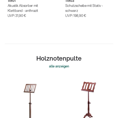
11901
11903
Akustik Absorber mit
Schutzscheibe mit Stativ -
Klettband - anthrazit
schwarz
UVP:
31,90 €
UVP:
198,90 €
Holznotenpulte
alle anzeigen