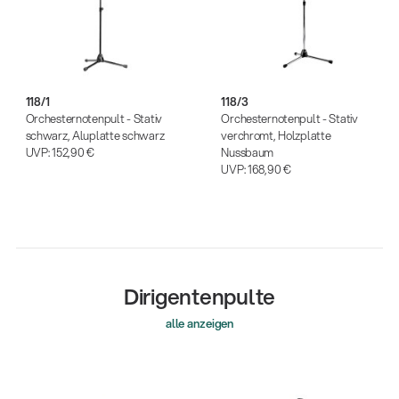
118/1
118/3
Orchesternotenpult - Stativ
Orchesternotenpult - Stativ
schwarz, Aluplatte schwarz
verchromt, Holzplatte
UVP:
152,90 €
Nussbaum
UVP:
168,90 €
Dirigentenpulte
alle anzeigen