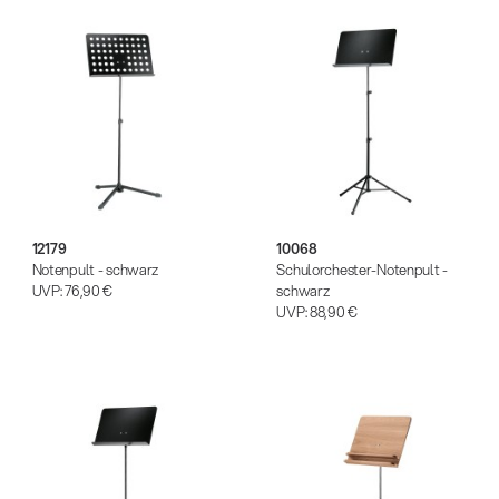
12179
10068
Notenpult - schwarz
Schulorchester-Notenpult -
UVP:
76,90 €
schwarz
UVP:
88,90 €