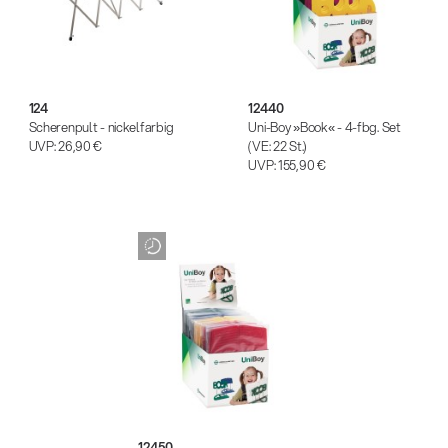
124
12440
Scherenpult - nickelfarbig
Uni-Boy »Book« - 4-fbg. Set
UVP:
26,90 €
(VE: 22 St.)
UVP:
155,90 €
12450