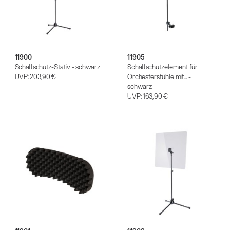
11900
11905
Schallschutz-Stativ - schwarz
Schallschutzelement für
UVP:
203,90 €
Orchesterstühle mit... -
schwarz
UVP:
163,90 €