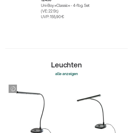
Uni-Boy »Classic« - 4-fbg. Set
(VE: 22 St.)
UVP:
155,90 €
Leuchten
alle anzeigen