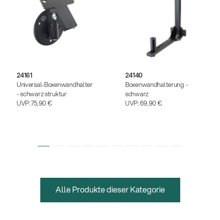
24161
24140
Universal-Boxenwandhalter
Boxenwandhalterung -
- schwarz struktur
schwarz
UVP:
75,90 €
UVP:
69,90 €
Alle Produkte dieser Kategorie