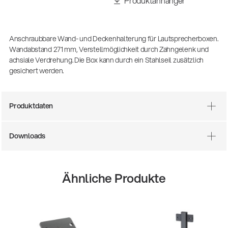
Produktanhänger
(m/w/d)
Ausbildung | freie Ausbildungsstellen
Anschraubbare Wand- und Deckenhalterung für Lautsprecherboxen.
Wandabstand 271 mm, Verstellmöglichkeit durch Zahngelenk und
achsiale Verdrehung. Die Box kann durch ein Stahlseil zusätzlich
gesichert werden.
Produktdaten
Downloads
Mit dabei, wenn Fußballgeschichte
geschrieben wird: Mikrofonieren am
Spielfeldrand
Ähnliche Produkte
Produkte
| 19.06.2026
13860-200-25
Gitarrenstuhl