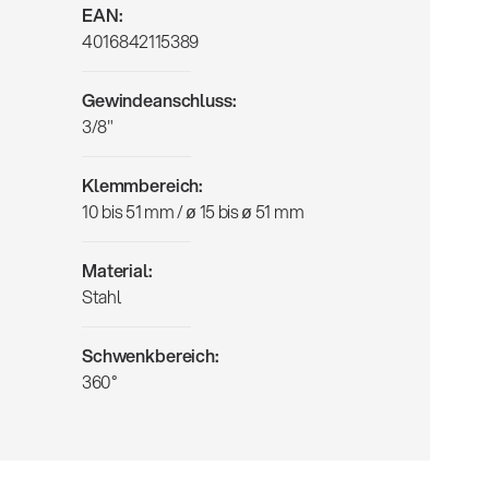
EAN:
4016842115389
Gewindeanschluss:
3/8"
Klemmbereich:
10 bis 51 mm / ø 15 bis ø 51 mm
Material:
Stahl
Schwenkbereich:
360°