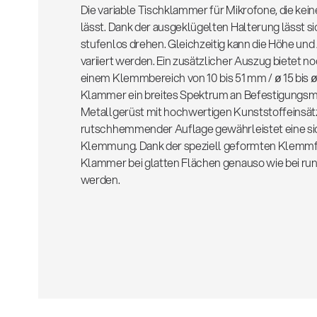
Die variable Tischklammer für Mikrofone, die ke
lässt. Dank der ausgeklügelten Halterung lässt 
stufenlos drehen. Gleichzeitig kann die Höhe und
variiert werden. Ein zusätzlicher Auszug bietet n
einem Klemmbereich von 10 bis 51 mm / ø 15 bis ø
Klammer ein breites Spektrum an Befestigungsmö
Metallgerüst mit hochwertigen Kunststoffeinsä
rutschhemmender Auflage gewährleistet eine sic
Klemmung. Dank der speziell geformten Klemmf
Klammer bei glatten Flächen genauso wie bei ru
werden.