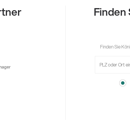
rtner
Finden 
Finden Sie Köni
anager