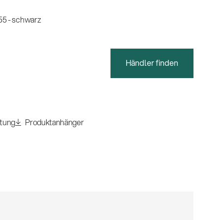
5 - schwarz
Händler finden
itung
Produktanhänger