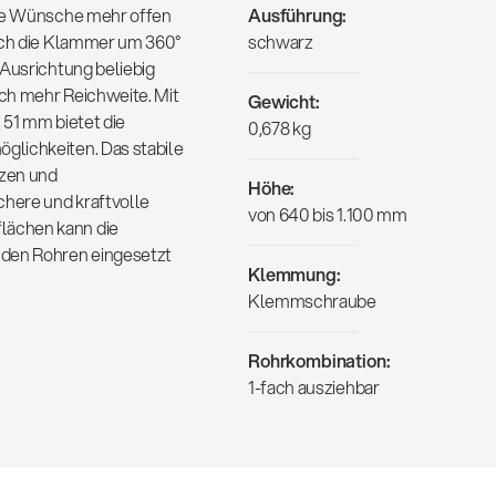
ine Wünsche mehr offen
Ausführung:
sich die Klammer um 360°
schwarz
 Ausrichtung beliebig
och mehr Reichweite. Mit
Gewicht:
 51 mm bietet die
0,678 kg
glichkeiten. Das stabile
tzen und
Höhe:
here und kraftvolle
von 640 bis 1.100 mm
lächen kann die
nden Rohren eingesetzt
Klemmung:
Klemmschraube
Rohrkombination:
1-fach ausziehbar