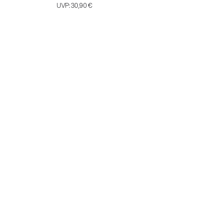
UVP:
30,90 €
UVP:
3