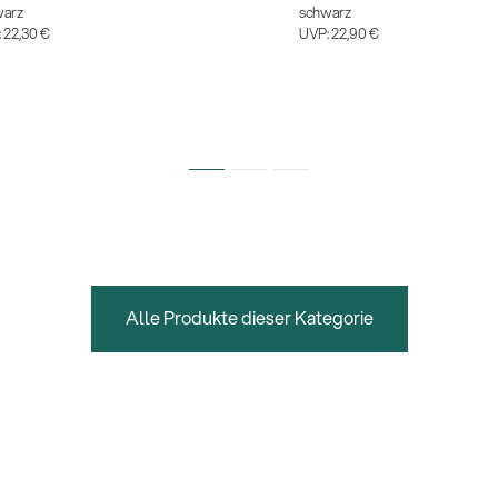
warz
schwarz
:
22,30 €
UVP:
22,90 €
Alle Produkte dieser Kategorie