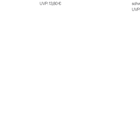
UVP:
13,80 €
sch
UVP