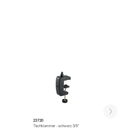
23720
23723
Tischklammer - schwarz 3/8"
Univer