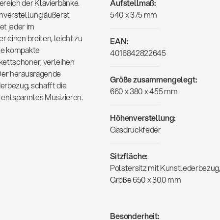
ereich der Klavierbänke.
Aufstellmaß:
nverstellung äußerst
540 x 375 mm
t jeder im
r einen breiten, leicht zu
EAN:
Die kompakte
4016842822645
kettschoner, verleihen
 Der herausragende
Größe zusammengelegt:
erbezug, schafft die
660 x 380 x 455 mm
 entspanntes Musizieren.
Höhenverstellung:
Gasdruckfeder
Sitzfläche:
Polstersitz mit Kunstlederbezug
Größe 650 x 300 mm
Besonderheit: