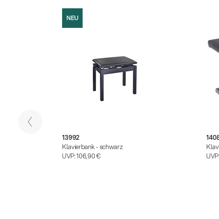
NEU
13992
140
Klavierbank - schwarz
Klav
UVP:
106,90 €
UVP