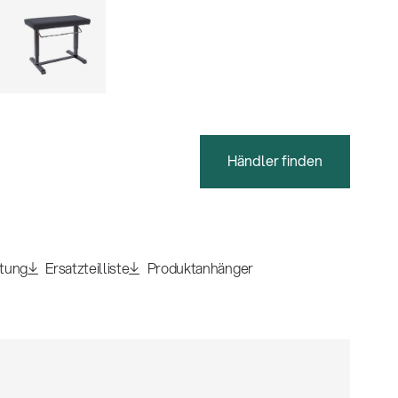
Händler finden
itung
Ersatzteilliste
Produktanhänger