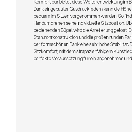
Komfort pur bietet diese Weiterentwicklung im B
Dank eingebauter Gasdruckfedern kann die Höhe
bequem im Sitzen vorgenommen werden. So finde
Handumdrehen seine individuelle Sitzposition. Übe
bedienenden Bügel wird die Arretierung gelöst. 
Stahlrohrkonstruktion und die großen runden Par
der formschönen Bank eine sehr hohe Stabilität.
Sitzkomfort, mit dem strapazierfähigem Kunstled
perfekte Voraussetzung für ein angenehmes und