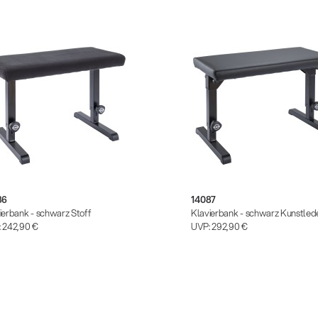
86
14087
ierbank - schwarz Stoff
Klavierbank - schwarz Kunstled
:
242,90 €
UVP:
292,90 €