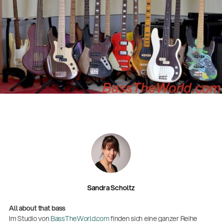
Neuheiten 01/2026
(E-Paper)
Sandra Scholtz
All about that bass
Elektroniker:in für Betriebstechnik Ausbildung
Im Studio von
BassTheWorld.com
finden sich eine ganzer Reihe