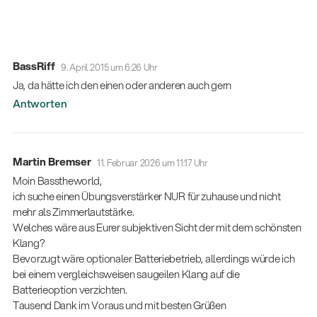
BassRiff
9. April 2015 um 6:26 Uhr
Ja, da hätte ich den einen oder anderen auch gern
Antworten
Martin Bremser
11. Februar 2026 um 11:17 Uhr
Moin Basstheworld,
ich suche einen Übungsverstärker NUR für zuhause und nicht
mehr als Zimmerlautstärke.
Welches wäre aus Eurer subjektiven Sicht der mit dem schönsten
Klang?
Bevorzugt wäre optionaler Batteriebetrieb, allerdings würde ich
bei einem vergleichsweisen saugeilen Klang auf die
Batterieoption verzichten.
Tausend Dank im Voraus und mit besten Grüßen