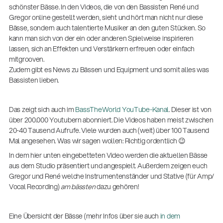
(m/w/d)
schönster Bässe. In den Videos, die von den Bassisten René und
Ausbildung | freie Ausbildungsstellen
Gregor online gestellt werden, sieht und hört man nicht nur diese
Bässe, sondern auch talentierte Musiker an den guten Stücken. So
kann man sich von der ein oder anderen Spielweise inspirieren
lassen, sich an Effekten und Verstärkern erfreuen oder einfach
mitgrooven.
Zudem gibt es News zu Bässen und Equipment und somit alles was
Bassisten lieben.
Das zeigt sich auch im
BassTheWorld YouTube-Kanal
. Dieser ist von
über 200.000 Youtubern abonniert. Die Videos haben meist zwischen
20-40 Tausend Aufrufe. Viele wurden auch (weit) über 100 Tausend
Mal angesehen. Was wir sagen wollen: Richtig ordentlich 😉
Vom Geflüchteten zum Facharbeiter: Ahmad
Yousufi findet seine berufliche Heimat
In dem hier unten eingebetteten Video werden die aktuellen Bässe
Ausbildung
aus dem Studio präsentiert und angespielt. Außerdem zeigen euch
| 01.06.2026
Gregor und René welche Instrumentenständer und Stative (für Amp/
Vocal Recording)
am bässten
dazu gehören!
14766-000-55
Akustikgitarren-Spielständer
Eine Übersicht der Bässe (mehr Infos über sie auch
in dem