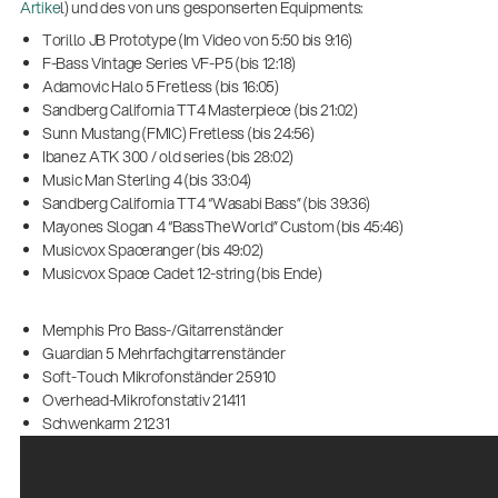
Artike
l) und des von uns gesponserten Equipments:
Torillo JB Prototype (Im Video von 5:50 bis 9:16)
F-Bass Vintage Series VF-P5 (bis 12:18)
Adamovic Halo 5 Fretless (bis 16:05)
Sandberg California TT4 Masterpiece (bis 21:02)
Sunn Mustang (FMIC) Fretless (bis 24:56)
Ibanez ATK 300 / old series (bis 28:02)
Music Man Sterling 4 (bis 33:04)
Sandberg California TT4 “Wasabi Bass” (bis 39:36)
Mayones Slogan 4 “BassTheWorld” Custom (bis 45:46)
Musicvox Spaceranger (bis 49:02)
Musicvox Space Cadet 12-string (bis Ende)
Memphis Pro Bass-/Gitarrenständer
Guardian 5 Mehrfachgitarrenständer
Soft-Touch Mikrofonständer 25910
Overhead-Mikrofonstativ 21411
Schwenkarm 21231