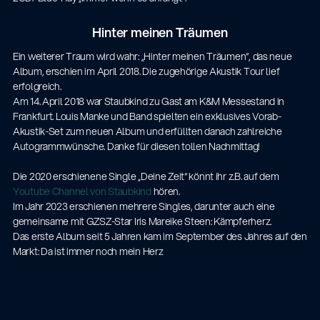
Hinter meinen Träumen
Ein weiterer Traum wird wahr: „Hinter meinen Träumen“, das neue
Album, erschien im April 2018. Die zugehörige Akustik Tour lief
erfolgreich.
Am 14. April 2018 war Staubkind zu Gast am K&M Messestand in
Frankfurt. Louis Manke und Band spielten ein exklusives Vorab-
Akustik-Set zum neuen Album und erfüllten danach zahlreiche
Autogrammwünsche. Danke für diesen tollen Nachmittag!
Die 2020 erschienene Single „Deine Zeit“ könnt ihr z.B. auf dem
Youtube Channel von Staubkind
hören.
Im Jahr 2023 erschienen mehrere Singles, darunter auch eine
gemeinsame mit GZSZ-Star Iris Mareike Steen: Kämpferherz.
Das erste Album seit 5 Jahren kam im September des Jahres auf den
Markt: Da ist immer noch mein Herz