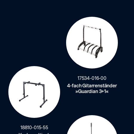
17534-016-00
4-fach Gitarrenständer
»Guardian 3+1«
18810-015-55