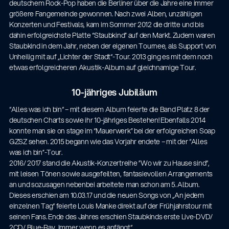
deutschem Rock-Pop haben die Berliner über die Jahre eine immer
größere Fangemeinde gewonnen. Nach zwei Alben, unzähligen
Konzerten und Festivals, kam im Sommer 2012 die dritte und bis
dahin erfolgreichste Platte “Staubkind” auf den Markt. Zudem waren
Staubkind in dem Jahr, neben der eigenen Tournee, als Support von
Unheilig mit auf „Lichter der Stadt“-Tour. 2013 ging es mit dem noch
etwas erfolgreicheren Akustik-Album auf gleichnamige Tour.
10-jähriges Jubiläum
“Alles was ich bin“ – mit diesem Album feierte die Band Platz 8 der
deutschen Charts sowie ihr 10-jähriges Bestehen! Ebenfalls 2014
konnte man sie on stage im “Mauerwerk” bei der erfolgreichen Soap
GZSZ sehen. 2015 begann wie das Vorjahr endete – mit der “Alles
was ich bin”-Tour.
2016/ 2017 stand die Akustik-Konzertreihe ”Wo wir zu Hause sind“,
mit leisen Tönen sowie ausgefeilten, fantasievollen Arrangements
an und sozusagen nebenbei arbeitete man schon am 5. Album.
14766-000-55
Dieses erschien am 10.03.17 und die neuen Songs von „An jedem
Akustikgitarren-Spielständer
einzelnen Tag“ feierte Louis Manke direkt auf der Frühjahrstour mit
seinen Fans. Ende des Jahres erschien Staubkinds erste Live-DVD/
2CD/ Blue-Ray „Immer wenn es anfängt“.