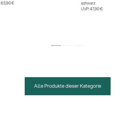
:
63,90 €
schwarz
UVP:
47,90 €
Alle Produkte dieser Kategorie