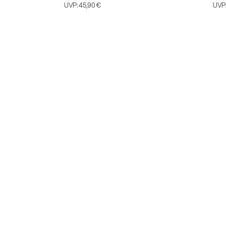
UVP:
45,90 €
UVP