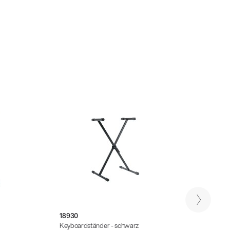
18930
18933
Keyboardständer - schwarz
Keyboa