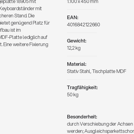
eplatte 18905 mit
1.100 x 450 mm
 Keyboardständer mit
cheren Stand. Die
EAN:
etet genügend Platz für
4016842122660
fbau ist im
DF-Platte lediglich auf
Gewicht:
 Eine weitere Fixierung
12,2 kg
Material:
Stativ Stahl, Tischplatte MDF
Tragfähigkeit:
50 kg
Besonderheit:
durch Verschiebung der Achsen k
werden; Ausgleichsparkettschon