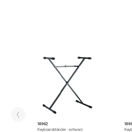
18962
189
Keyboardständer - schwarz
Keyb