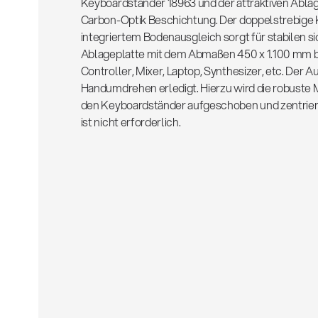
Keyboardständer 18963 und der attraktiven Ablag
Carbon-Optik Beschichtung. Der doppelstrebige
integriertem Bodenausgleich sorgt für stabilen si
Ablageplatte mit dem Abmaßen 450 x 1.100 mm bi
Controller, Mixer, Laptop, Synthesizer, etc. Der Au
Handumdrehen erledigt. Hierzu wird die robuste M
den Keyboardständer aufgeschoben und zentriert.
ist nicht erforderlich.