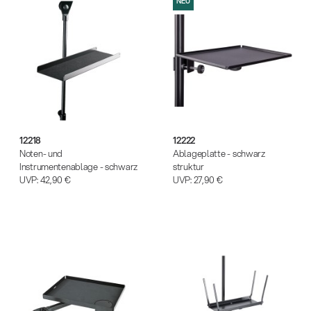
NEU
12218
12222
Noten- und
Ablageplatte - schwarz
Instrumentenablage - schwarz
struktur
UVP:
42,90 €
UVP:
27,90 €