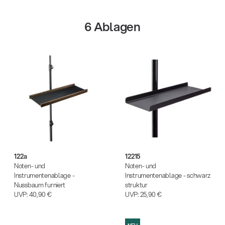
schwarz
schwarz struktur
6 Ablagen
122a
12215
Noten- und
Noten- und
Instrumentenablage -
Instrumentenablage - schwarz
Nussbaum furniert
struktur
13860-200-25
147
UVP:
40,90 €
UVP:
25,90 €
Gitarrenstuhl
Aku