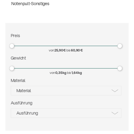
Notenpult-Sonstiges
Preis
von
25,90 €
bis
60,90 €
Gewicht
von
0,35 kg
bis
1,64 kg
Material
Material
Ausführung
Aluminium
Ausführung
Holz
Stahl
Nussbaum furniert