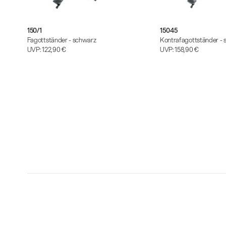
150/1
15045
Fagottständer - schwarz
Kontrafagottständer -
UVP:
122,90 €
UVP:
158,90 €