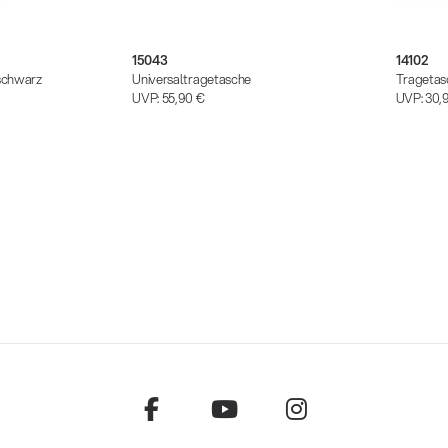
15043
14102
 schwarz
Universaltragetasche
Tragetas
UVP:
55,90 €
UVP:
30,