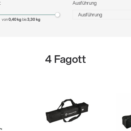
eigen
t
Ausführung
Ausführung
von
0,40 kg
bis
3,30 kg
schwarz
4 Fagott