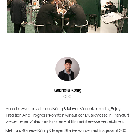
Gabriela König
CEO
Gesamtkatalog 2026
Auch im zweiten Jahr des König & Meyer Messekonzepts „Enjoy
(E-Paper)
Tradition And Progress“ konnten wir auf der Musikmesse in Frankfurt
wieder regen Zulauf und großes Publikumsinteresse verzeichnen.
Fachkraft für Metalltechnik Ausbildung
Mehr als 40 neue König & Meyer Stative wurden auf insgesamt 300