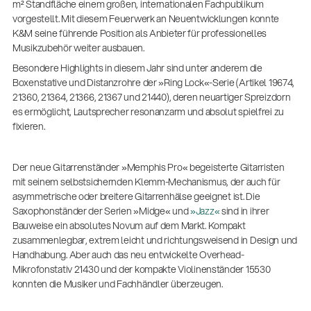
(m/w/d)
m² Standfläche einem großen, internationalen Fachpublikum
Ausbildung | freie Ausbildungsstellen
vorgestellt. Mit diesem Feuerwerk an Neuentwicklungen konnte
K&M seine führende Position als Anbieter für professionelles
Musikzubehör weiter ausbauen.
Besondere Highlights in diesem Jahr sind unter anderem die
Boxenstative und Distanzrohre der »Ring Lock«-Serie (Artikel 19674,
21360, 21364, 21366, 21367 und 21440), deren neuartiger Spreizdorn
es ermöglicht, Lautsprecher resonanzarm und absolut spielfrei zu
fixieren.
Der neue Gitarrenständer »Memphis Pro« begeisterte Gitarristen
mit seinem selbstsichernden Klemm-Mechanismus, der auch für
asymmetrische oder breitere Gitarrenhälse geeignet ist. Die
Mit dabei, wenn Fußballgeschichte
Saxophonständer der Serien »Midge« und
»Jazz«
sind in ihrer
geschrieben wird: Mikrofonieren am
Spielfeldrand
Bauweise ein absolutes Novum auf dem Markt. Kompakt
zusammenlegbar, extrem leicht und richtungsweisend in Design und
Produkte
| 19.06.2026
Handhabung. Aber auch das neu entwickelte Overhead-
13860-200-25
Mikrofonstativ 21430 und der kompakte Violinenständer 15530
Gitarrenstuhl
konnten die Musiker und Fachhändler überzeugen.