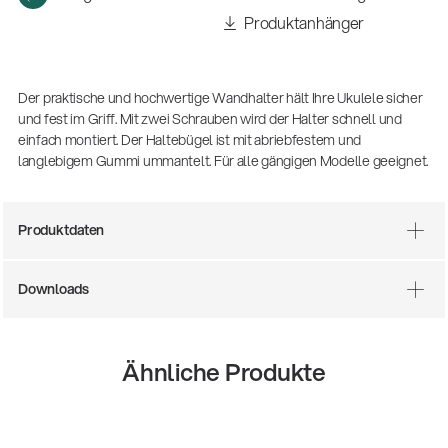
Produktanhänger
Der praktische und hochwertige Wandhalter hält Ihre Ukulele sicher
und fest im Griff. Mit zwei Schrauben wird der Halter schnell und
einfach montiert. Der Haltebügel ist mit abriebfestem und
langlebigem Gummi ummantelt. Für alle gängigen Modelle geeignet.
Produktdaten
Downloads
Ähnliche Produkte
14766-000-55
Akustikgitarren-Spielständer