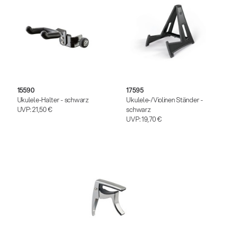
15590
17595
Ukulele-Halter - schwarz
Ukulele-/Violinen Ständer -
UVP:
21,50 €
schwarz
UVP:
19,70 €