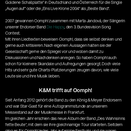
Goldene Schallplatte“ in Deutschland und Österreich für die Single
„Augen auf“ oder die „Eins Live Krone 2004“ als „Beste Band“.
2007 gewannen Oomph! zusammen mit Marta Jandová, der Sängerin
unserer Endorser Band
Die Happy
, den 3. Bundesvision Song
Contest.
Mit ihren Liedtexten beweisen Oomph!, dass sie selbst denken und
gerne auch kritisieren. Nach eigenen Aussagen halten sie der
Gesellschaft gerne den Spiegel vor und wollen damit zu
Diskussionen und Nachdenken anregen. So haben Oomph! auch
schon für kleinere Skandale und Aufregungen gesorgt. Doch viele
Hits und sehr gute Charts-Platzierungen zeugen davon, wie viele
Leute sie und ihre Musik lieben.
K&M trifft auf Oomph!
Seit Anfang 2012 gehört die Band zu den König & Meyer Endorsern
und war Star-Gast für eine Autogrammstunde an unserem
14766-000-55
Messestand auf der Musikmesse in Frankfurt.
Akustikgitarren-Spielständer
Im gleichen Jahr erschien das neue Album der Band „Des Wahnsinns
fette Beute“, mit dem sie ihre gleichnamige Tour starteten. Seitdem
ging es für Oomph! jedes Jahr auf einige Festivals und sie waren