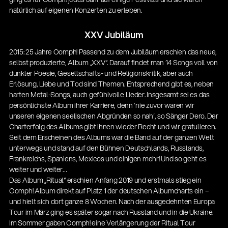
natürlich auf eigenen Konzerten zu erleben.
XXV Jubiläum
2015: 25 Jahre Oomph! Passend zu dem Jubiläum erschien das neue,
selbst produzierte, Album „XXV“. Darauf findet man 14 Songs voll von
dunkler Poesie, Gesellschafts- und Religionskritik, aber auch
Erlösung, Liebe und Tod sind Themen. Entsprechend gibt es, neben
harten Metal-Songs, auch gefühlvolle Lieder. Insgesamt sei es das
persönlichste Album ihrer Karriere, denn ’nie zuvor waren wir
unseren eigenen seelischen Abgründen so nah‘, so Sänger Dero. Der
Charterfolg des Albums gibt ihnen wieder Recht und wir gratulieren.
Seit dem Erscheinen des Albums war die Band auf der ganzen Welt
unterwegs und stand auf den Bühnen Deutschlands, Russlands,
Frankreichs, Spaniens, Mexicos und einigen mehr! Und so geht es
weiter und weiter…
Das Album „Ritual“ erschien Anfang 2019 und erstmals stieg ein
Oomph! Album direkt auf Platz 1 der deutschen Albumcharts ein –
und hielt sich dort ganze 8 Wochen. Nach der ausgedehnten Europa
Tour im März ging es später sogar nach Russland und in die Ukraine.
Im Sommer gaben Oomph! eine Verlängerung der Ritual Tour