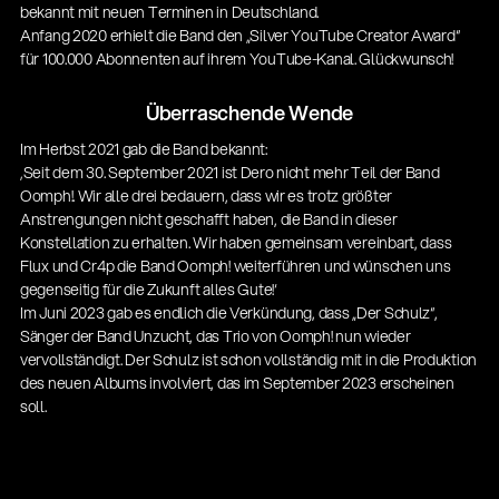
bekannt mit neuen Terminen in Deutschland.
Anfang 2020 erhielt die Band den „Silver YouTube Creator Award“
für 100.000 Abonnenten auf ihrem YouTube-Kanal. Glückwunsch!
Überraschende Wende
Im Herbst 2021 gab die Band bekannt:
‚Seit dem 30. September 2021 ist Dero nicht mehr Teil der Band
Oomph!. Wir alle drei bedauern, dass wir es trotz größter
Anstrengungen nicht geschafft haben, die Band in dieser
Konstellation zu erhalten. Wir haben gemeinsam vereinbart, dass
Flux und Cr4p die Band Oomph! weiterführen und wünschen uns
gegenseitig für die Zukunft alles Gute!‘
Im Juni 2023 gab es endlich die Verkündung, dass „Der Schulz“,
Sänger der Band Unzucht, das Trio von Oomph! nun wieder
vervollständigt. Der Schulz ist schon vollständig mit in die Produktion
des neuen Albums involviert, das im September 2023 erscheinen
soll.