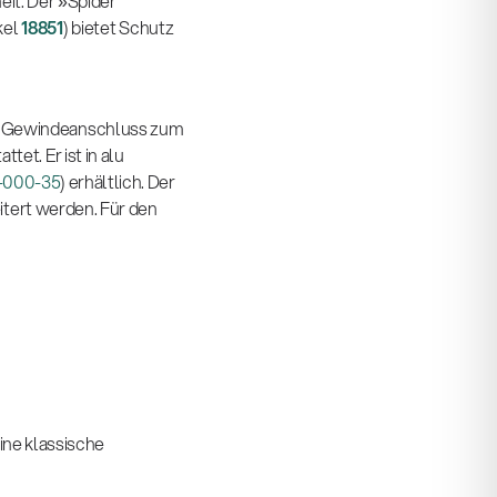
eit. Der »Spider
kel
18851
) bietet Schutz
/8″ Gewindeanschluss zum
t. Er ist in alu
-000-35
) erhältlich. Der
itert werden. Für den
eine klassische