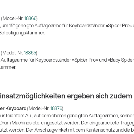
B
(Model-Nr.
18866
)
, um 15° geneigte Auflagearme für Keyboardständer
»
Spider Pro« 
 Befestigungsklammer.
A
(Model-Nr.
18865
)
 Auflagearme für Keyboardständer »Spider Pro« und »Baby Spider
klammer.
insatzmöglichkeiten ergeben sich zudem m
ler Keyboard
(Model-Nr.
18876
)
aus leichtem Alu, auf dem oberen geneigten Auflagearmen, können 
 Drum Machines etc. eingesetzt werden. Der eingearbeitete Trageg
tzt werden. Der Anschlagwinkel mit dem Kantenschutz und die b