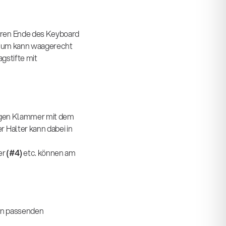
eren Ende des Keyboard
inium kann waagerecht
agstifte mit
rtigen Klammer mit dem
 Halter kann dabei in
er
(#4)
etc. können am
nen passenden