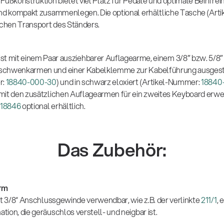
Fußkonstruktion bietet viel Platz für Pedale und optimale Beinfreih
und kompakt zusammenlegen. Die optional erhältliche Tasche (Arti
achen Transport des Ständers.
ist mit einem Paar ausziehbarer Auflagearme, einem 3/8″ bzw. 5
chwenkarmen und einer Kabelklemme zur Kabelführung ausgestatte
r:
18840-000-30
) und in schwarz eloxiert (Artikel-Nummer:
18840
mit den zusätzlichen Auflagearmen für ein zweites Keyboard erwe
18846
optional erhältlich.
Das Zubehör:
rm
it 3/8“ Anschlussgewinde verwendbar, wie z.B. der verlinkte
211/1
, 
ion, die geräuschlos verstell- und neigbar ist.