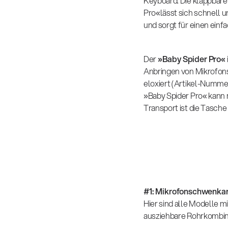
Keyboard. Die klappbare 
Pro«lässt sich schnell 
und sorgt für einen einf
Der
»Baby Spider Pro«
Anbringen von Mikrofons
eloxiert (Artikel-Numme
»Baby Spider Pro« kann 
Transport ist die Tasche
#1: Mikrofonschwenka
Hier sind alle Modelle m
ausziehbare Rohrkombinat