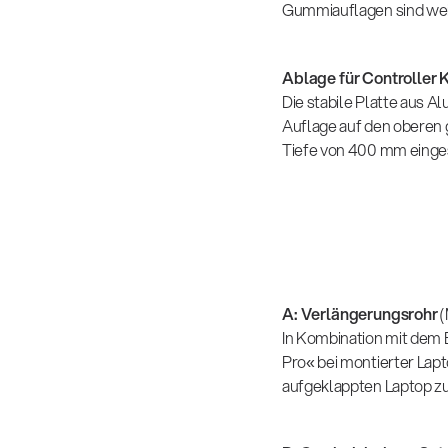
Gummiauflagen sind weit
Ablage für Controller
Die stabile Platte aus 
Auflage auf den oberen 
Tiefe von 400 mm einge
A: Verlängerungsrohr
(
In Kombination mit dem 
Pro« bei montierter Lap
aufgeklappten Laptop zu