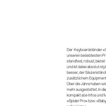
Der Keyboardständer »S
unseren beliebtesten Pro
standfest, robust, bietet
und ist dabei absolut st
besser, der Säulenständ
zusätzlichem Equipment
Über die Jahre haben wi
mehr ausgestattet. In di
kompakt alle Infos und 
»Spider Pro« bzw. »Baby