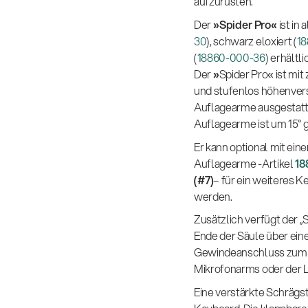
aufzurüsten.
Der
»Spider Pro«
ist in 
30
), schwarz eloxiert (
1
(
18860-000-36
) erhältli
Der
»
Spider Pro« ist mit
und stufenlos höhenver
Auflagearme ausgestatt
Auflagearme ist um 15° g
Er kann optional mit ein
Auflagearme -Artikel
18
(#7)
– für ein weiteres 
werden.
Zusätzlich verfügt der 
Ende der Säule über eine
Gewindeanschluss zum 
Mikrofonarms oder der 
Eine verstärkte Schrägs