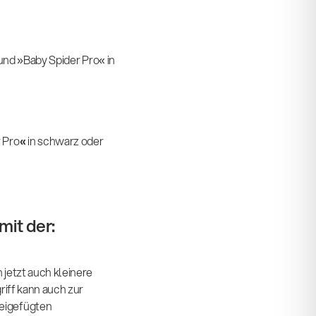
und »Baby Spider Pro« in
 Pro
«
in schwarz oder
it der:
jetzt auch kleinere
riff kann auch zur
eigefügten