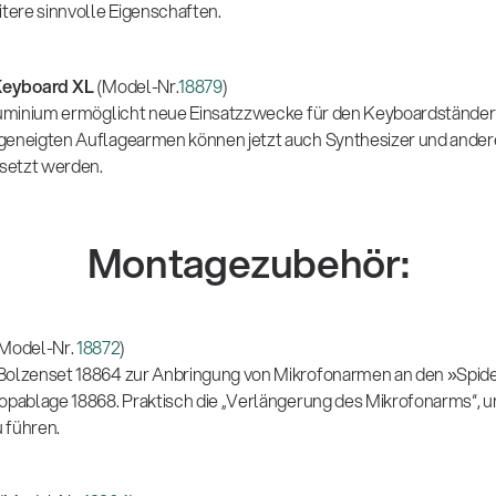
ere sinnvolle Eigenschaften.
 Keyboard XL
(Model-Nr.
18879
)
Aluminium ermöglicht neue Einsatzzwecke für den Keyboardständer 
geneigten Auflagearmen können jetzt auch Synthesizer und andere
setzt werden.
Montagezubehör:
Model-Nr.
18872
)
Bolzenset 18864 zur Anbringung von Mikrofonarmen an den »Spide
topablage 18868. Praktisch die „Verlängerung des Mikrofonarms“, 
 führen.