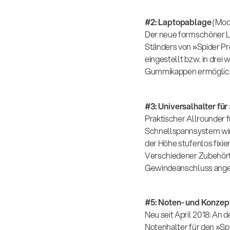
#2: Laptopablage
(Mod
Der neue formschöner L
Ständers von »Spider Pr
eingestellt bzw. in drei 
Gummikappen ermöglichen
#3: Universalhalter für
Praktischer Allrounder f
Schnellspannsystem wird
der Höhe stufenlos fixie
Verschiedener Zubehört
Gewindeanschluss ange
#5: Noten- und Konzep
Neu seit April 2018: An 
Notenhalter für den »Spi