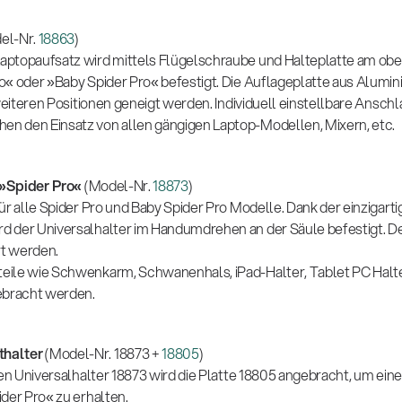
el-Nr.
18863
)
aptopaufsatz wird mittels Flügelschraube und Halteplatte am ob
o« oder »Baby Spider Pro« befestigt. Die Auflageplatte aus Alum
weiteren Positionen geneigt werden. Individuell einstellbare Anschl
 den Einsatz von allen gängigen Laptop-Modellen, Mixern, etc.
 »Spider Pro«
(Model-Nr.
18873
)
ür alle Spider Pro und Baby Spider Pro Modelle. Dank der einziga
 der Universalhalter im Handumdrehen an der Säule befestigt. Der
rt werden.
eile wie Schwenkarm, Schwanenhals, iPad-Halter, Tablet PC Halt
bracht werden.
thalter
(Model-Nr. 18873 +
18805
)
den Universalhalter 18873 wird die Platte 18805 angebracht, um ei
der Pro« zu erhalten.