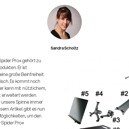
Sandra Scholtz
pider Pro« gehört zu
dukten. Er ist
 eine große Beinfreiheit
ylisch. Es kommt noch
er kann mit nützlichem,
 erweitert werden.
r unsere Spinne immer
esem Artikel gibt es nun
Möglichkeiten, um den
 Spider Pro«