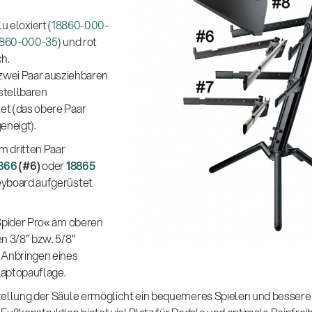
alu eloxiert (
18860-000-
8860-000-35
) und rot
ch.
 zwei Paar ausziehbaren
stellbaren
et (das obere Paar
eneigt).
em dritten Paar
866
(#6)
oder
18865
Keyboard aufgerüstet
„Spider Pro« am oberen
n 3/8″ bzw. 5/8″
Anbringen eines
Laptopauflage.
tellung der Säule ermöglicht ein bequemeres Spielen und bessere 