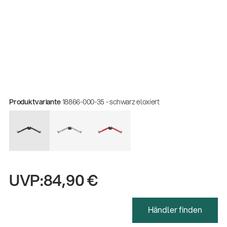
Produktvariante
18866-000-35 - schwarz eloxiert
UVP:
84,90 €
Gesamtkatalog 2026
(E-Paper)
Händler finden
Fachkraft für Metalltechnik Ausbildung