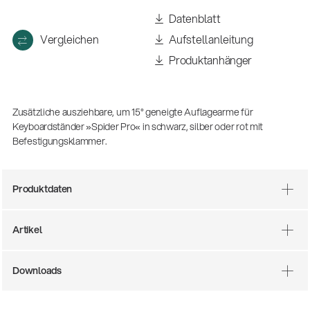
(m/w/d)
Datenblatt
Ausbildung | freie Ausbildungsstellen
Vergleichen
Aufstellanleitung
Produktanhänger
Zusätzliche ausziehbare, um 15° geneigte Auflagearme für
Keyboardständer »Spider Pro« in schwarz, silber oder rot mit
Befestigungsklammer.
Produktdaten
Mit dabei, wenn Fußballgeschichte
geschrieben wird: Mikrofonieren am
Spielfeldrand
Artikel
Produkte
| 19.06.2026
13860-200-25
Downloads
Gitarrenstuhl