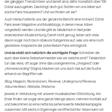
der gängigen Trends hören und bereit sind, dafür monatlich über 100
Dollar auszugeben. Das klingt doch gut. Sollten wir uns lieber auf
solche Fans fokussieren? Und wo finden wir sie?
Auch hierauf lieferte uns der genannte Bericht eine Antwort. Echte
Fans lesen Magazine und Musikblogs, in denen neue Alben
vorgestellt werden. Und die gibt es tatsächlich in fast jeder
erdenklichen Musikrichtung. Damit nicht genug, teilen sich viele
davon sogar noch bis in obskure Subgenres auf, was uns eine noch
gezieltere Ansprache der potentiellen Fans ermöglicht.
Und da stellt sich natürlich die wichtigste Frage
: Schreiben die
auch über kleine Selbstvermarkter wie wir welche sind? Tatsächlich
tun das viele, oft sogar ohne das unangenehme „Unsigned“ oder
„Homerecording“ Stigma. Machen wir uns doch mal auf die Suche
anhand von Begriffen wie
Blog, Magazin, Rezensionen, Reviews, Underground Reviews,
Albumkritiken, Website, Webzine.
jeweils in Verbindung mit unserer musikalischen Stilrichtung. Am
Ende finden wir sogar eine ganze Menge davon, nehmen Kontakt auf
und bekommen so eine nette bis sehenswerte Medienkampagne
zusammen. Mit sechs in Eigenregie veröffentlichter Alben kann ich