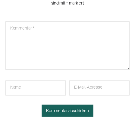
sind mit
*
markiert
Kommentar
*
Name
E-Mail-Adresse