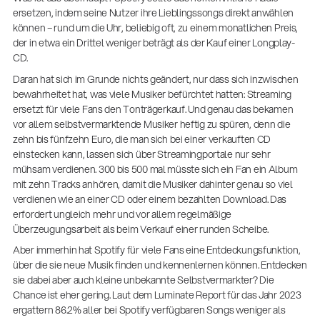
ersetzen, indem seine Nutzer ihre Lieblingssongs direkt anwählen
können – rund um die Uhr, beliebig oft, zu einem monatlichen Preis,
der in etwa ein Drittel weniger beträgt als der Kauf einer Longplay-
CD.
Daran hat sich im Grunde nichts geändert, nur dass sich inzwischen
bewahrheitet hat, was viele Musiker befürchtet hatten: Streaming
ersetzt für viele Fans den Tonträgerkauf. Und genau das bekamen
vor allem selbstvermarktende Musiker heftig zu spüren, denn die
zehn bis fünfzehn Euro, die man sich bei einer verkauften CD
einstecken kann, lassen sich über Streamingportale nur sehr
mühsam verdienen. 300 bis 500 mal müsste sich ein Fan ein Album
mit zehn Tracks anhören, damit die Musiker dahinter genau so viel
verdienen wie an einer CD oder einem bezahlten Download. Das
erfordert ungleich mehr und vor allem regelmäßige
Überzeugungsarbeit als beim Verkauf einer runden Scheibe.
Aber immerhin hat Spotify für viele Fans eine Entdeckungsfunktion,
über die sie neue Musik finden und kennenlernen können. Entdecken
14766-000-55
sie dabei aber auch kleine unbekannte Selbstvermarkter? Die
Akustikgitarren-Spielständer
Chance ist eher gering. Laut dem Luminate Report für das Jahr 2023
ergattern 86.2% aller bei Spotify verfügbaren Songs weniger als