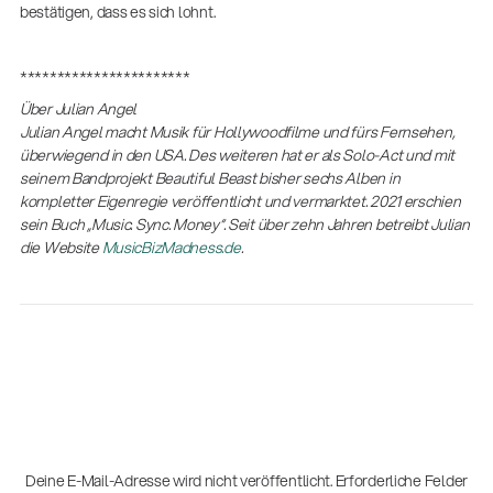
bestätigen, dass es sich lohnt.
***********************
Über Julian Angel
Julian Angel macht Musik für Hollywoodfilme und fürs Fernsehen,
überwiegend in den USA. Des weiteren hat er als Solo-Act und mit
seinem Bandprojekt Beautiful Beast bisher sechs Alben in
kompletter Eigenregie veröffentlicht und vermarktet. 2021 erschien
sein Buch „Music. Sync. Money“. Seit über zehn Jahren betreibt Julian
die Website
MusicBizMadness.de
.
Deine E-Mail-Adresse wird nicht veröffentlicht.
Erforderliche Felder