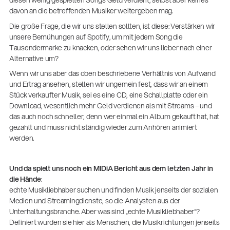
diesen wenig gespielten Songs Geld verdient, selbst aber keines
davon an die betreffenden Musiker weitergeben mag.
Die große Frage, die wir uns stellen sollten, ist diese: Verstärken wir
unsere Bemühungen auf Spotify, um mit jedem Song die
Tausendermarke zu knacken, oder sehen wir uns lieber nach einer
Alternative um?
Wenn wir uns aber das oben beschriebene Verhältnis von Aufwand
und Ertrag ansehen, stellen wir ungemein fest, dass wir an einem
Stück verkaufter Musik, sei es eine CD, eine Schallplatte oder ein
Download, wesentlich mehr Geld verdienen als mit Streams – und
das auch noch schneller, denn wer einmal ein Album gekauft hat, hat
gezahlt und muss nicht ständig wieder zum Anhören animiert
werden.
Und da spielt uns noch ein MIDiA Bericht aus dem letzten Jahr in
die Hände
:
echte Musikliebhaber suchen und finden Musik jenseits der sozialen
Medien und Streamingdienste, so die Analysten aus der
Unterhaltungsbranche. Aber was sind „echte Musikliebhaber“?
Definiert wurden sie hier als Menschen, die Musikrichtungen jenseits