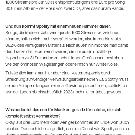
1.000 Streams pro Jahr. Das entspricht übrigens drei Euro pro Song,
30 für ein Album – der Preis von zwei CDs, aber das nur am Rande.
Und nun kommt Spotify mit einem neuen Hammer daher:
Songs, die in einem Jahr weniger als 1.000 Streams verzeichnen
können, sollen nicht mehr vergütet werden, also immerhin stolze
86.2% des verfügbaren Materials. Nach außen hin möchte man damit
den Tracks das Leben erschweren, die nur aus in unzählige
Häppchen zu 31 Sekunden zerschnittenen Geräuschen bestehen
wie den ominösen Walgesängen oder einfach nur White Noise.
Tatsächlich kann man hier aber eine Kostenersparnis durch
Streichung aufwendiger Verwaltungsarbeit riechen. Ja, Spotify muss
seinen Anlegern langsam einmal Gewinne präsentieren, schließlich
war der Laden bis einschließlich 2023 noch nie rentabel gewesen.
Was bedeutet das nun für Musiker, gerade für solche, die sich
komplett selbst vermarkten?
Okay, auf drei Euro mehr oder weniger kommt es am Ende wohl auch
nicht an. Dennoch ist es ärgerlich, dass ein Dienst wie Spotify auch an