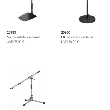
25993
25960
Mikrofonstativ - schwarz
Mikrofonstativ - schwarz
UVP:
75,90 €
UVP:
84,90 €