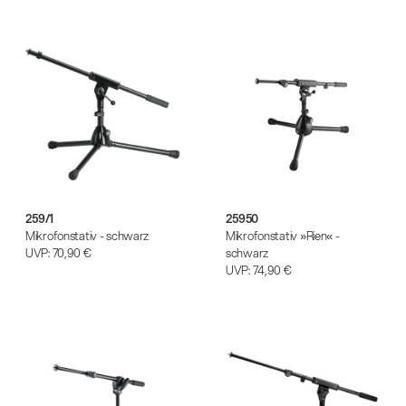
259/1
25950
Mikrofonstativ - schwarz
Mikrofonstativ »Rien« -
UVP:
70,90 €
schwarz
UVP:
74,90 €