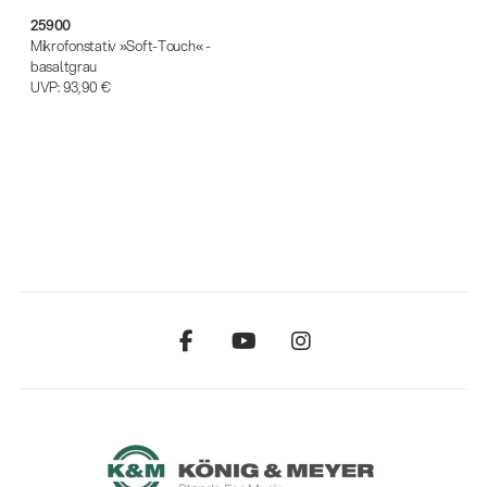
25900
Mikrofonstativ »Soft-Touch« -
basaltgrau
UVP:
93,90 €