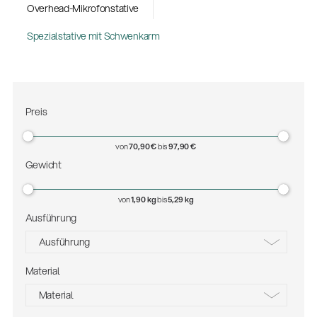
Overhead-Mikrofonstative
Spezialstative mit Schwenkarm
Preis
von
70,90 €
bis
97,90 €
Gewicht
von
1,90 kg
bis
5,29 kg
Ausführung
Ausführung
Gesamtkatalog 2026
(E-Paper)
Material
basaltgrau
Material
schwarz
Fachkraft für Metalltechnik Ausbildung