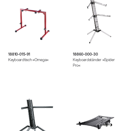
18810-015-91
18860-000-30
Keyboardtisch »Omega«
Keyboardständer »Spider
Pro«
14766-000-55
Akustikgitarren-Spielständer