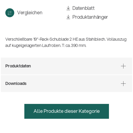
(m/w/d)
Datenblatt
Ausbildung | freie Ausbildungsstellen
Vergleichen
Produktanhänger
Verschließbare 19"-Rack-Schublade 2 HE aus Stahlblech. Vollauszug
auf kugelgelagerten Laufrollen. T: ca. 390 mm.
Produktdaten
Downloads
Mit dabei, wenn Fußballgeschichte
geschrieben wird: Mikrofonieren am
Spielfeldrand
Produkte
| 19.06.2026
Alle Produkte dieser Kategorie
13860-200-25
Gitarrenstuhl