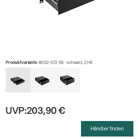
Produktvariante
49122-072-55 - schwarz, 2 HE
UVP:
203,90 €
Gesamtkatalog 2026
(E-Paper)
Händler finden
Fachkraft für Metalltechnik Ausbildung