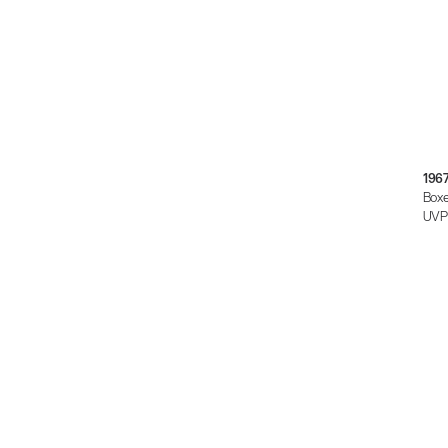
196
Boxe
UVP