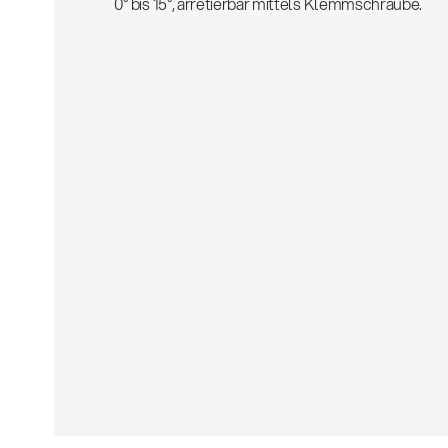
0° bis 15°, arretierbar mittels Klemmschraube.