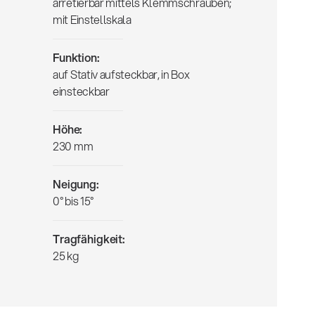
arretierbar mittels Klemmschrauben;
mit Einstellskala
Funktion:
auf Stativ aufsteckbar, in Box
einsteckbar
Höhe:
230 mm
Neigung:
0° bis 15°
Tragfähigkeit:
25 kg