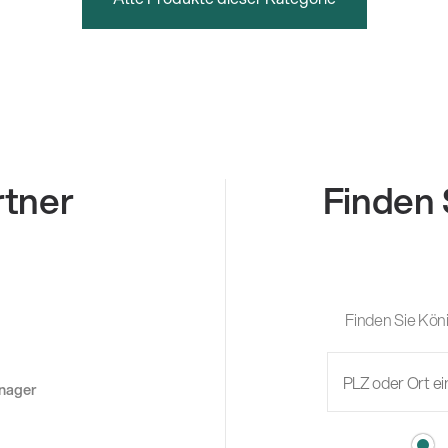
rtner
Finden 
Finden Sie Köni
anager