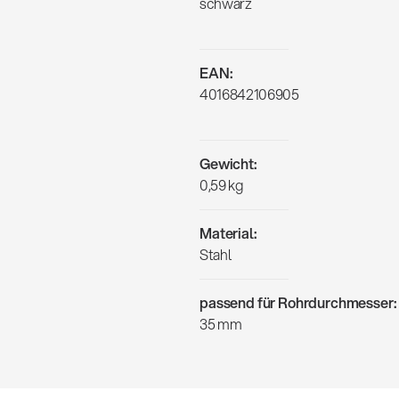
schwarz
EAN:
4016842106905
Gewicht:
0,59 kg
Material:
Stahl
passend für Rohrdurchmesser:
35 mm