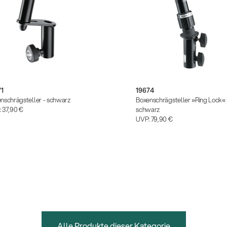
71
19674
nschrägsteller - schwarz
Boxenschrägsteller »Ring Lock« 
:
37,90 €
schwarz
UVP:
79,90 €
Alle Produkte dieser Kategorie