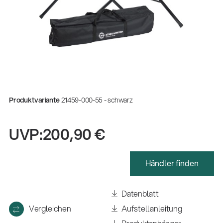
Produktvariante
21459-000-55 - schwarz
UVP:
200,90 €
Händler finden
Gesamtkatalog 2026
(E-Paper)
Datenblatt
Vergleichen
Aufstellanleitung
Zerspanungsmechaniker:in Ausbildung