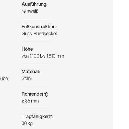
Ausführung:
reinweiß
Fußkonstruktion:
Guss-Rundsockel
Höhe:
von 1.100 bis 1.810 mm
Material:
aube
Stahl
Rohrende(n):
ø 35 mm
Tragfähigkeit*:
30 kg