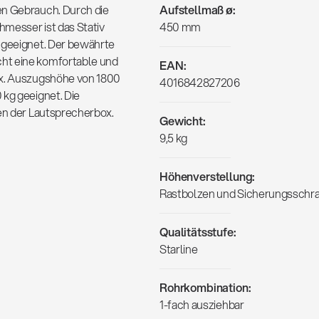
en Gebrauch. Durch die
Aufstellmaß ø:
hmesser ist das Stativ
450 mm
f geeignet. Der bewährte
ht eine komfortable und
EAN:
ax. Auszugshöhe von 1800
4016842827206
 kg geeignet. Die
zen der Lautsprecherbox.
Gewicht:
9,5 kg
Höhenverstellung:
Rastbolzen und Sicherungsschr
Qualitätsstufe:
Starline
Rohrkombination:
1-fach ausziehbar