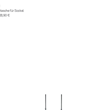
1
tasche für Sockel
28,90 €