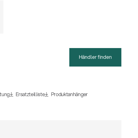
Händler finden
itung
Ersatzteilliste
Produktanhänger