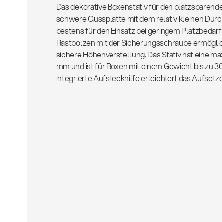
Das dekorative Boxenstativ für den platzsparend
schwere Gussplatte mit dem relativ kleinen Durc
bestens für den Einsatz bei geringem Platzbedar
Rastbolzen mit der Sicherungsschraube ermöglic
sichere Höhenverstellung. Das Stativ hat eine m
mm und ist für Boxen mit einem Gewicht bis zu 30
integrierte Aufsteckhilfe erleichtert das Aufset