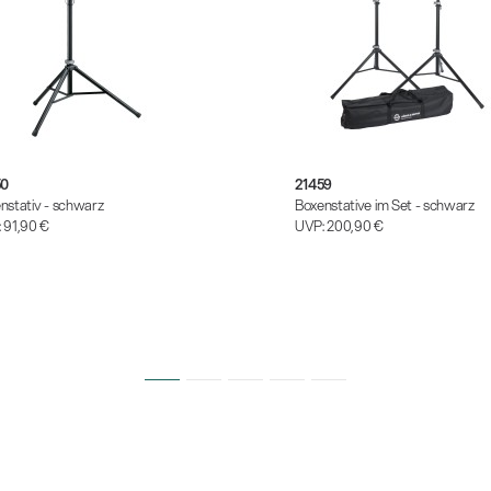
50
21459
nstativ - schwarz
Boxenstative im Set - schwarz
:
91,90 €
UVP:
200,90 €