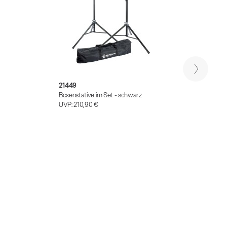
21449
21471
Boxenstative im Set - schwarz
Boxens
UVP:
210,90 €
UVP:
1