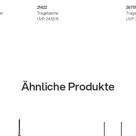
21422
2675
en
Tragetasche
Trage
UVP:
24,50 €
UVP:
Ähnliche Produkte