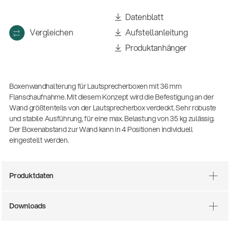
(m/w/d)
Ausbildung | freie Ausbildungsstellen
Datenblatt
Vergleichen
Aufstellanleitung
Produktanhänger
Boxenwandhalterung für Lautsprecherboxen mit 36 mm
Flanschaufnahme. Mit diesem Konzept wird die Befestigung an der
Wand größtenteils von der Lautsprecherbox verdeckt. Sehr robuste
und stabile Ausführung, für eine max. Belastung von 35 kg zulässig.
Der Boxenabstand zur Wand kann in 4 Positionen individuell
eingestellt werden.
Mit dabei, wenn Fußballgeschichte
geschrieben wird: Mikrofonieren am
Spielfeldrand
Produktdaten
Produkte
| 19.06.2026
13860-200-25
Gitarrenstuhl
Downloads