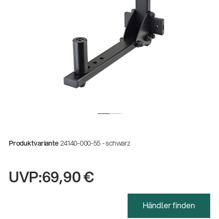
Produktvariante
24140-000-55 - schwarz
UVP:
69,90 €
Gesamtkatalog 2026
(E-Paper)
Händler finden
Fachkraft für Metalltechnik Ausbildung