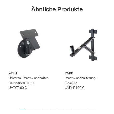
Ähnliche Produkte
24161
24110
Universal-Boxenwandhalter
Boxenwandhalterung -
- schwarz struktur
schwarz
UVP:
75,90 €
UVP:
101,90 €