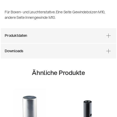
(m/w/d)
Ausbildung | freie Ausbildungsstellen
Für Boxen- und Leuchtenstative. Eine Seite Gewindebolzen M10,
andere Seite Innengewinde M10.
Produktdaten
Downloads
Ähnliche Produkte
Mit dabei, wenn Fußballgeschichte
geschrieben wird: Mikrofonieren am
Spielfeldrand
Produkte
| 19.06.2026
13860-200-25
Gitarrenstuhl