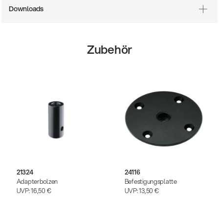
Downloads
Zubehör
21324
24116
Adapterbolzen
Befestigungsplatte
UVP:
16,50 €
UVP:
13,50 €