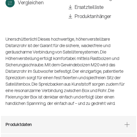
Vergleichen
Ersatzteilliste
Produktanhänger
Unerschütterlich! Dieses hochwertige, höhenverstellbare
Distanzrohr ist der Garant für die sichere, wackelfreie und
geräuscharme Verbindung von Satellitensystemen. Die
Höhenverstellung erfolgt komfortabel mittels Rastbolzen und
Sicherungsschraube. Mit dem Gewindebolzen M20 wird das
Distanzrohr im Subwoofer befestigt. Der einzigartige, patentierte
Spreizdorn sorgt für einen fest fixierten und spielfreien Sitz der
Satellitenbox. Die Spreizbacken aus Kunststoff sorgen zudem für
eine resonanzarme Verbindung zwischen Box und Rohr. Die
Fixierung der Box ist denkbar einfach und erfolgt über einen
handlichen Spannring, der einfach auf – und zu gedreht wird.
14766-000-55
Akustikgitarren-Spielständer
Produktdaten