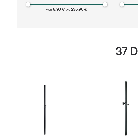
Alle
z
von
8,90 €
bis
235,90 €
37 D