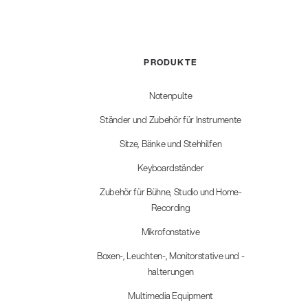
PRODUKTE
Notenpulte
Ständer und Zubehör für Instrumente
Sitze, Bänke und Stehhilfen
Keyboardständer
Zubehör für Bühne, Studio und Home-
Recording
Mikrofonstative
Boxen-, Leuchten-, Monitorstative und -
halterungen
Multimedia Equipment