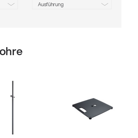
Ausführung
schwarz
schwarz, 880 mm
schwarz struktur
verzinkt
rohre