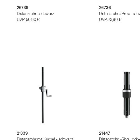
26739
26736
Distanzrohr - schwarz
Distanzrohr »Pro« - sc
UVP:
56,90 €
UVP:
73,90 €
21339
21447
Distanzrohr mit Kurbel - schwarz
Distanzrohr »Ring Lock«