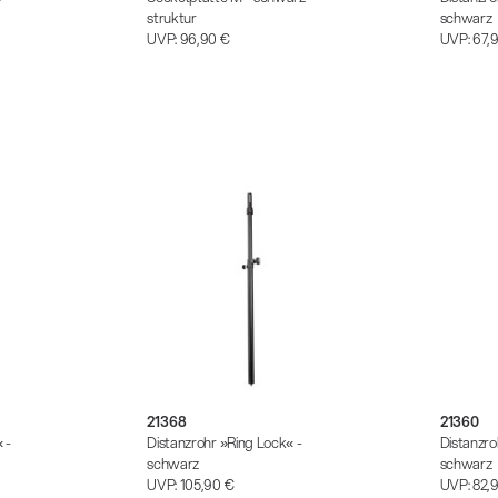
struktur
schwarz
UVP:
96,90 €
UVP:
67,
21368
21360
 -
Distanzrohr »Ring Lock« -
Distanzro
schwarz
schwarz
UVP:
105,90 €
UVP:
82,