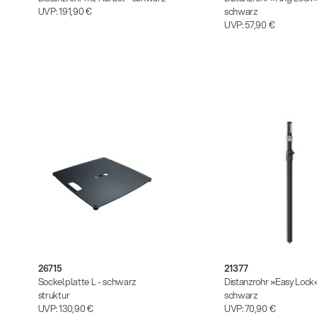
UVP:
191,90 €
schwarz
UVP:
57,90 €
26715
21377
Sockelplatte L - schwarz
Distanzrohr »Easy Lock«
struktur
schwarz
UVP:
130,90 €
UVP:
70,90 €