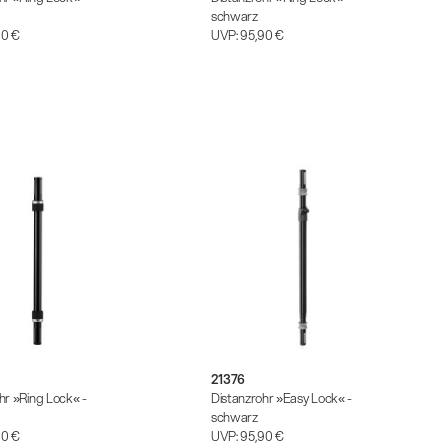
schwarz
90 €
UVP:
95,90 €
21376
hr »Ring Lock« -
Distanzrohr »Easy Lock« -
schwarz
90 €
UVP:
95,90 €