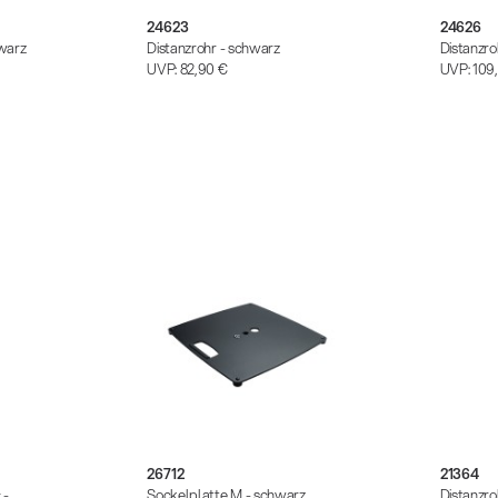
24623
24626
hwarz
Distanzrohr - schwarz
Distanzro
UVP:
82,90 €
UVP:
109
26712
21364
 -
Sockelplatte M - schwarz
Distanzro