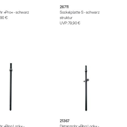
26711
hr »Pro« - schwarz
Sockelplatte S - schwarz
,90 €
struktur
UVP:
79,90 €
21367
hr »Ring Lock« -
Distanzrohr »Ring Lock« -