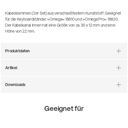
(m/w/d)
Ausbildung | freie Ausbildungsstellen
Kabelklemmen (2er Set) aus verschleißfestem Kunststoff. Geeignet
für die Keyboardständer »Omega« 18810 und »Omega Pro« 18820.
Der Kabelkanal Innen hat eine Größe von ca. 30 x 12 mm und eine
Höhe von 22 mm.
Produktdaten
Artikel
Mit dabei, wenn Fußballgeschichte
Downloads
geschrieben wird: Mikrofonieren am
Spielfeldrand
Produkte
| 19.06.2026
Geeignet für
13860-200-25
Gitarrenstuhl