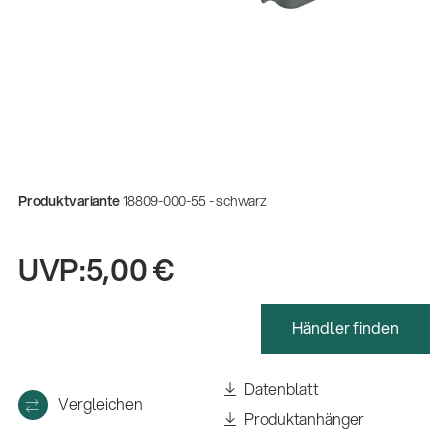
Produktvariante
18809-000-55 - schwarz
UVP:
5,00 €
Händler finden
Gesamtkatalog 2026
(E-Paper)
Datenblatt
Vergleichen
Produktanhänger
Fachkraft für Metalltechnik Ausbildung