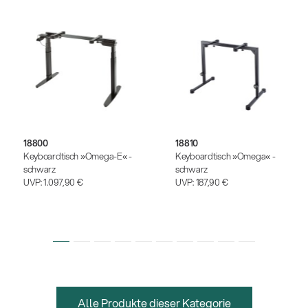
18800
18810
Keyboardtisch »Omega-E« -
Keyboardtisch »Omega« -
schwarz
schwarz
UVP:
1.097,90 €
UVP:
187,90 €
Alle Produkte dieser Kategorie