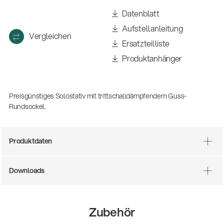
(m/w/d)
Datenblatt
Ausbildung | freie Ausbildungsstellen
Aufstellanleitung
Vergleichen
Ersatzteilliste
Produktanhänger
Preisgünstiges Solostativ mit trittschalldämpfendem Guss-
Rundsockel.
Produktdaten
Mit dabei, wenn Fußballgeschichte
geschrieben wird: Mikrofonieren am
Spielfeldrand
Downloads
Produkte
| 19.06.2026
13860-200-25
Gitarrenstuhl
Zubehör