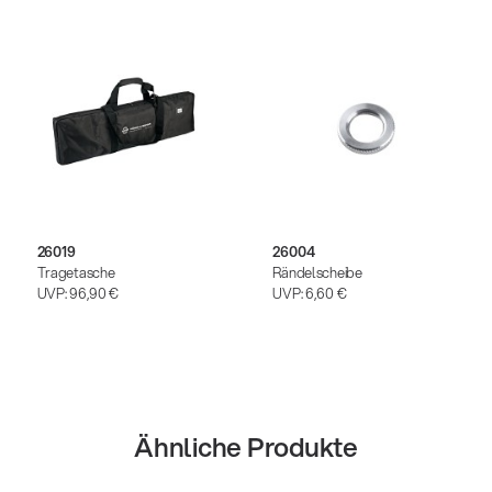
26019
26004
Tragetasche
Rändelscheibe
UVP:
96,90 €
UVP:
6,60 €
Ähnliche Produkte