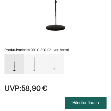
Produktvariante
26010-300-02 - verchromt
UVP:
58,90 €
Gesamtkatalog 2026
(E-Paper)
Händler finden
Fachkraft für Metalltechnik Ausbildung