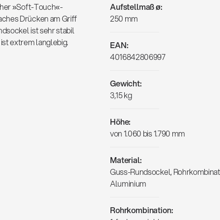
icher »Soft-Touch«-
Aufstellmaß ø:
aches Drücken am Griff
250 mm
sockel ist sehr stabil
st extrem langlebig.
EAN:
4016842806997
Gewicht:
3,15 kg
Höhe:
von 1.060 bis 1.790 mm
Material:
Guss-Rundsockel, Rohrkombinat
Aluminium
Rohrkombination: