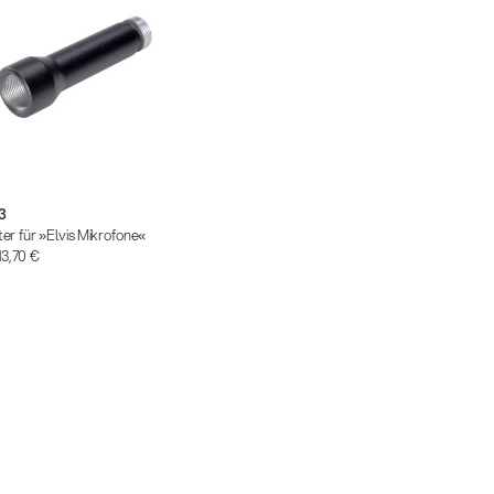
3
er für »Elvis Mikrofone«
13,70 €