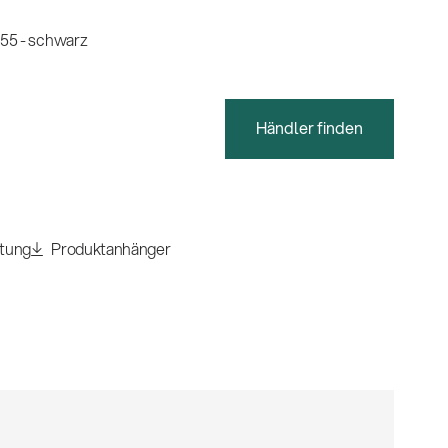
55 - schwarz
Händler finden
itung
Produktanhänger