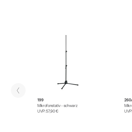
199
260/
Mikrofonstativ - schwarz
Mikr
UVP:
57,90 €
UVP