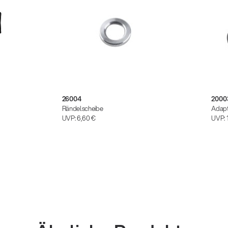
26004
2000
Rändelscheibe
Adapt
UVP:
6,60 €
UVP: