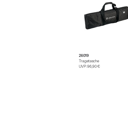
26019
Tragetasche
UVP:
96,90 €