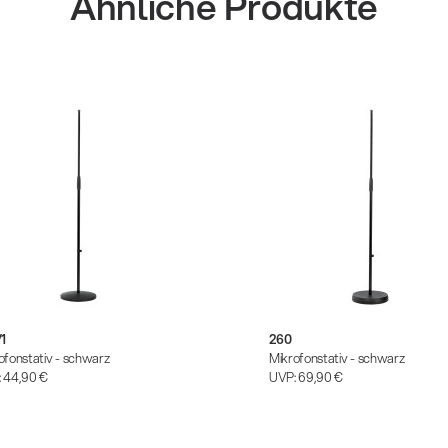
Ähnliche Produkte
1
260
ofonstativ - schwarz
Mikrofonstativ - schwarz
:
44,90 €
UVP:
69,90 €