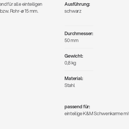
 für alle einteiligen
Ausführung:
bzw. Rohr-ø 15 mm.
schwarz
Durchmesser:
50 mm
Gewicht:
0,8 kg
Material:
Stahl
passend für:
einteilige K&M Schwenkarme mi