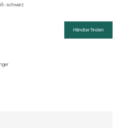
5 - schwarz
Händler finden
nger