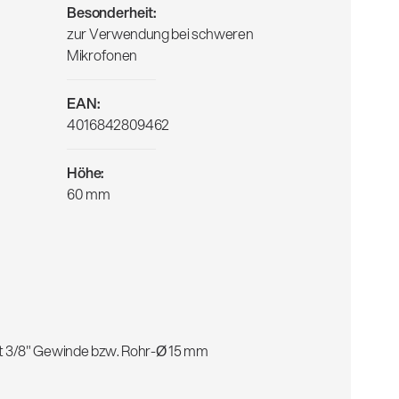
Besonderheit:
zur Verwendung bei schweren
Mikrofonen
EAN:
4016842809462
Höhe:
60 mm
t 3/8" Gewinde bzw. Rohr-Ø 15 mm