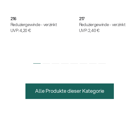
216
217
Reduziergewinde - verzinkt
Reduziergewinde - verzinkt
UVP:
4,20 €
UVP:
2,40 €
Alle Produkte dieser Kategorie