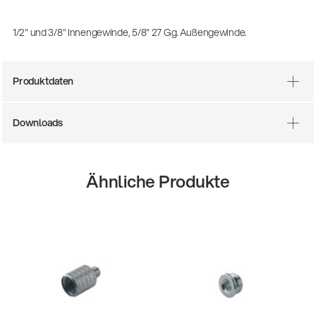
1/2" und 3/8" Innengewinde, 5/8" 27 Gg. Außengewinde.
Produktdaten
Downloads
Ähnliche Produkte
0-200-25
14766-000
rrenstuhl
Akustikg