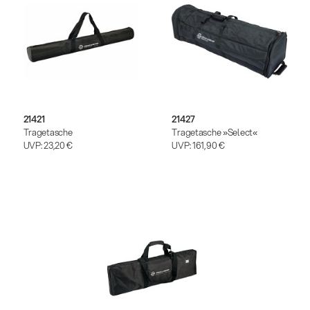
21421
21427
Tragetasche
Tragetasche »Select«
UVP:
23,20 €
UVP:
161,90 €