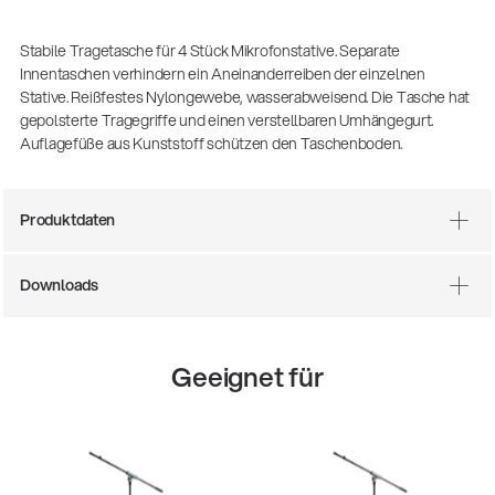
(m/w/d)
Ausbildung | freie Ausbildungsstellen
Stabile Tragetasche für 4 Stück Mikrofonstative. Separate
Innentaschen verhindern ein Aneinanderreiben der einzelnen
Stative. Reißfestes Nylongewebe, wasserabweisend. Die Tasche hat
gepolsterte Tragegriffe und einen verstellbaren Umhängegurt.
Auflagefüße aus Kunststoff schützen den Taschenboden.
Produktdaten
Downloads
Mit dabei, wenn Fußballgeschichte
geschrieben wird: Mikrofonieren am
Spielfeldrand
Geeignet für
Produkte
| 19.06.2026
13860-200-25
Gitarrenstuhl