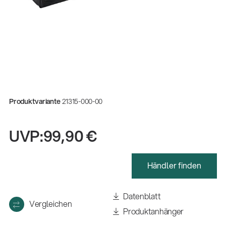
Produktvariante
21315-000-00
UVP:
99,90 €
Händler finden
Gesamtkatalog 2026
(E-Paper)
Datenblatt
Vergleichen
Produktanhänger
Fachkraft für Metalltechnik Ausbildung