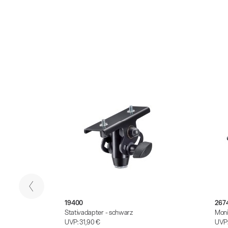
19400
267
Stativadapter - schwarz
Moni
UVP:
31,90 €
UVP