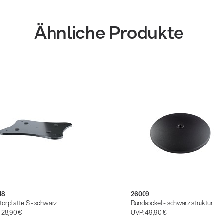
Ähnliche Produkte
48
26009
torplatte S - schwarz
Rundsockel - schwarz struktur
:
28,90 €
UVP:
49,90 €