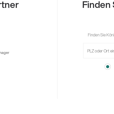
rtner
Finden 
Finden Sie Köni
anager