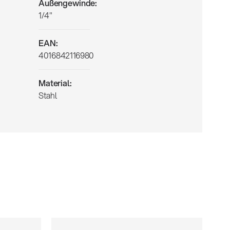
Außengewinde:
1/4"
EAN:
4016842116980
Material:
Stahl