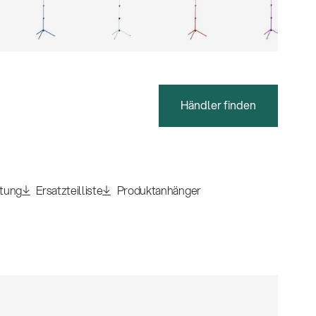
Händler finden
itung
Ersatzteilliste
Produktanhänger